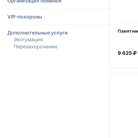
Организация поминок
VIP-похороны
Памятник
Дополнительные услуги
Эксгумация
Перезахоронение
9 625 ₽