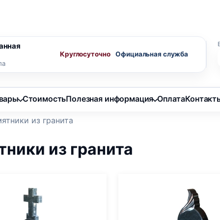
ного агента
Скидки пенсионерам
анная
Круглосуточно
ла
овары
Стоимость
Полезная информация
Оплата
Контакт
ятники из гранита
тники из гранита