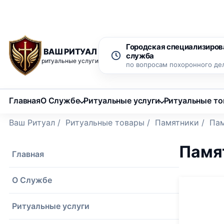
Рассрочка 0% на 12 месяцев
Бесплатный вызов ритуаль
Городская специализиров
ВАШ РИТУАЛ
служба
ритуальные услуги
по вопросам похоронного де
Главная
О Службе
Ритуальные услуги
Ритуальные т
Ваш Ритуал
/
Ритуальные товары
/
Памятники
/
Пам
Памя
Главная
О Службе
Ритуальные услуги