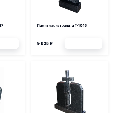
37
Памятник из гранита Г-1046
9 625 ₽
обней
Подробней