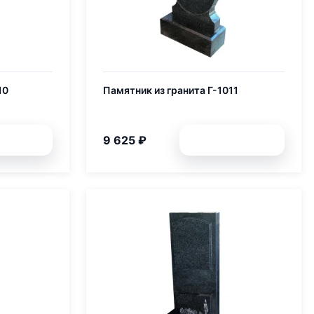
10
Памятник из гранита Г-1011
9 625 ₽
обней
Подробней