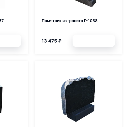
57
Памятник из гранита Г-1058
13 475 ₽
обней
Подробней