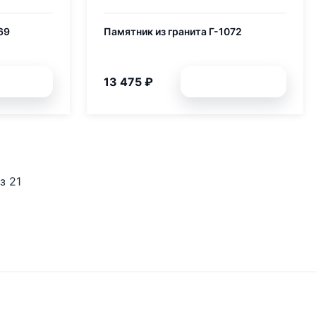
69
Памятник из гранита Г-1072
13 475 ₽
обней
Подробней
з 21