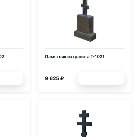
02
Памятник из гранита Г-1021
9 625 ₽
обней
Подробней