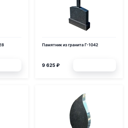
28
Памятник из гранита Г-1042
9 625 ₽
обней
Подробней