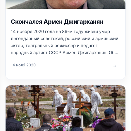
Скончался Армен Джигарханян
14 ноября 2020 года на 86-м году жизни умер
легендарный советский, российский и армянский
актёр, театральный режиссёр и педагог,
народный артист СССР Армен Джигарханян. Об
этом сообщила пресс-служба Московского
14 нояб 2020
драматического театра под руководством актера:
«Московский теа