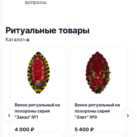
вопросы.
Ритуальные товары
Каталог
Венок ритуальный на
Венок ритуальный на
похороны серия
похороны серия
К
"Заказ" №1
"Элит" №9
г
4 000 ₽
5 400 ₽
б