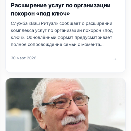
Расширение услуг по организации
похорон «под ключ»
Служба «Ваш Ритуал» сообщает о расширении
комплекса услуг по организации похорон «под
ключ». Обновлённый формат предусматривает
полное сопровождение семьи с момента
обращения до завершения всех церемониальных
мероприятий и оформления необходимых
30 март 2026
документов.