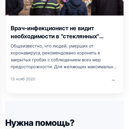
Врач-инфекционист не видит
необходимости в "стеклянных"
гробах
Общеизвестно, что людей, умерших от
коронавируса, рекомендовано хоронить в
закрытых гробах с соблюдением всех мер
предосторожности. Для желающих максимально
приблизить процедуру прощания с близкими к
13 нояб 2020
традиционной, в Москве предложили
использовать гробы со специальной
Нужна помощь?