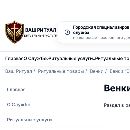
Рассрочка 0% на 12 месяцев
Бесплатный вызов ритуаль
Городская специализиров
ВАШ РИТУАЛ
служба
ритуальные услуги
по вопросам похоронного де
Главная
О Службе
Ритуальные услуги
Ритуальные т
Ваш Ритуал
/
Ритуальные товары
/
Венки
/
Венки "
Венк
Главная
О Службе
Раздел в р
Ритуальные услуги