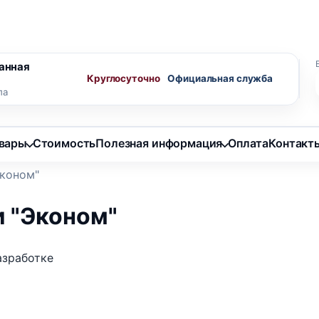
ного агента
Скидки пенсионерам
анная
Круглосуточно
ла
овары
Стоимость
Полезная информация
Оплата
Контакт
Эконом"
и "Эконом"
азработке