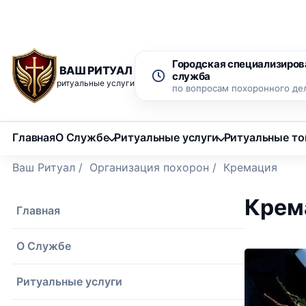
Рассрочка 0% на 12 месяцев
Бесплатный вызов ритуаль
Городская специализиров
ВАШ РИТУАЛ
служба
ритуальные услуги
по вопросам похоронного де
Главная
О Службе
Ритуальные услуги
Ритуальные т
Ваш Ритуал
/
Организация похорон
/
Кремация
Крема
Главная
О Службе
Ритуальные услуги