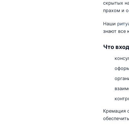
скрытых на
прахом и о
Наши
риту
знают все
Что вхо
консу
оформ
орган
взаим
контр
Кремация о
обеспечить