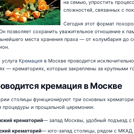
на семью, упростить процес
сложностей, связанных с по
Сегодня этот формат похоро
Он позволяет сохранить уважительное отношение к пам
ьнейшего места хранения праха — от колумбария до с
ион.
я услуга
Кремация
в Москве проводится исключительно
ях — крематориях, которые закреплены за крупными 
роводится кремация в Москве
ории столицы функционируют три основных крематория
я процедуры и прощальной церемонии:
ский крематорий
— запад Москвы, удобный подъезд с 
ский крематорий
— юго-запад столицы, рядом с МКАД,