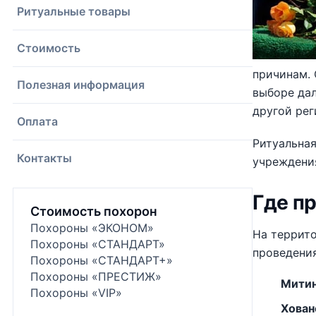
Ритуальные товары
Стоимость
причинам. 
Полезная информация
выборе дал
другой рег
Оплата
Ритуальна
Контакты
учреждени
Где п
Стоимость похорон
Похороны «ЭКОНОМ»
На террит
Похороны «СТАНДАРТ»
проведени
Похороны «СТАНДАРТ+»
Похороны «ПРЕСТИЖ»
Митин
Похороны «VIP»
Хован