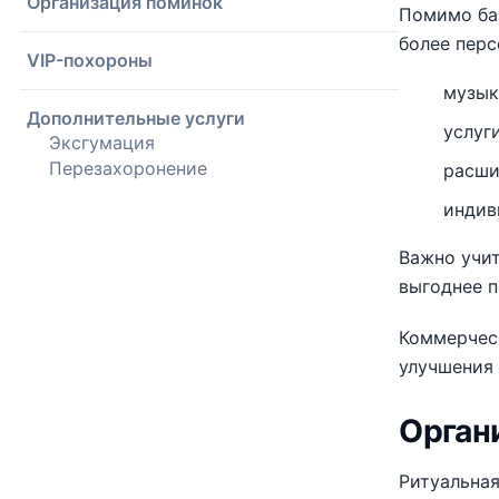
Организация поминок
Помимо баз
более перс
VIP-похороны
музык
Дополнительные услуги
услуг
Эксгумация
Перезахоронение
расши
индив
Важно учит
выгоднее 
Коммерче
улучшения 
Орган
Ритуальная