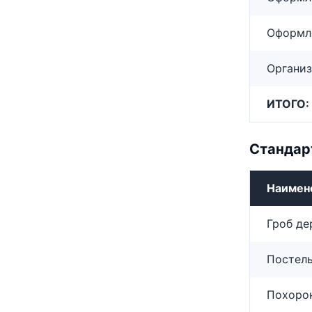
Оформл
Организ
ИТОГО:
Стандар
Наимен
Гроб де
Постель
Похорон