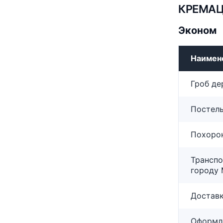
КРЕМАЦ
Эконом
Наимен
Гроб де
Постель
Похорон
Транспо
городу 
Доставк
Оформле