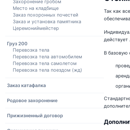
Захоронение гробом
Место на кладбище
Так как вс
Заказ похоронных почестей
обеспечива
Заказ и установка памятника
Церемониймейстер
Индивидуа
действует 
Груз 200
Перевозка тела
В базовую 
Перевозка тела автомобилем
Перевозка тела самолетом
прове
Перевозка тела поездом (жд)
аренд
Заказ катафалка
орган
Стандартн
Родовое захоронение
дополнител
Прижизненный договор
Дополни