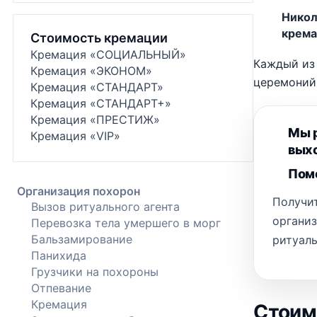
Никол
крема
Стоимость кремации
Кремация «СОЦИАЛЬНЫЙ»
Каждый из 
Кремация «ЭКОНОМ»
церемоний
Кремация «СТАНДАРТ»
Кремация «СТАНДАРТ+»
Кремация «ПРЕСТИЖ»
Мы р
Кремация «VIP»
выхо
Помо
Организация похорон
Получит
Вызов ритуального агента
органи
Перевозка тела умершего в морг
Бальзамирование
ритуаль
Панихида
Грузчики на похороны
Отпевание
Кремация
Стоим