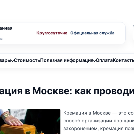
ного агента
Скидки пенсионерам
анная
Круглосуточно
ла
овары
Стоимость
Полезная информация
Оплата
Контакт
ция в Москве: как проводи
Кремация в Москве — это со
способ организации прощан
захоронением, кремация поз