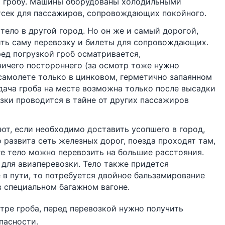
м гробу. Машины оборудованы холодильными
тсек для пассажиров, сопровождающих покойного.
тело в другой город. Но он же и самый дорогой,
ить саму перевозку и билеты для сопровождающих.
ед погрузкой гроб осматривается,
ничего постороннего (за осмотр тоже нужно
 самолете только в цинковом, герметично запаянном
ыдача гроба на месте возможна только после высадки
зки проводится в тайне от других пассажиров
т, если необходимо доставить усопшего в город,
развита сеть железных дорог, поезда проходят там,
ге тело можно перевозить на большие расстояния.
для авиаперевозки. Тело также придется
 в пути, то потребуется двойное бальзамирование
 в специальном багажном вагоне.
тре гроба, перед перевозкой нужно получить
пасности.