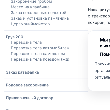
Захоронение гробом
Место на кладбище
Наша риту
Заказ похоронных почестей
о транспор
Заказ и установка памятника
похорон, п
Церемониймейстер
Груз 200
Мы р
Перевозка тела
выхо
Перевозка тела автомобилем
Перевозка тела самолетом
Помо
Перевозка тела поездом (жд)
Получит
органи
Заказ катафалка
ритуаль
Родовое захоронение
Прижизненный договор