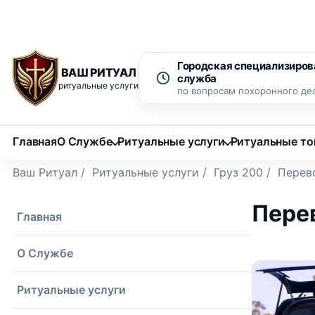
Рассрочка 0% на 12 месяцев
Бесплатный вызов ритуаль
Городская специализиров
ВАШ РИТУАЛ
служба
ритуальные услуги
по вопросам похоронного де
Главная
О Службе
Ритуальные услуги
Ритуальные т
Ваш Ритуал
/
Ритуальные услуги
/
Груз 200
/
Перево
Перев
Главная
О Службе
Ритуальные услуги