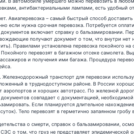
ми. В автомобиле умершего можно перевозить в любо
овками, антибактериальными лампами, есть удобный о
ет. Авиаперевозка – самый быстрый способ доставить 
нно если нужна срочная перевозка. Потребуется оплат
 документов включает справку о бальзамировании. Пер
вождающие получают документ о том, что внутри нет 
тить). Правилами установлена перевозка покойного на
. Покойного перевозят в багажном отсеке самолета. В
пассажиров и получения ими багажа. Процедура перево
ейса.
. Железнодорожный транспорт для перевозки использую
ложенный в труднодоступном районе. В России хорошо 
ет аэропортов и хороших автотрасс. По железной доро
 документов совпадает с документацией, необходимой 
ьзамировать. Если планируется длительное нахождение
0 суток). Тело перевозят в герметично запаянном гробу
етельства о смерти, справок о бальзамировании, осмо
 СЭС о том, что груз не представляет эпидемической о