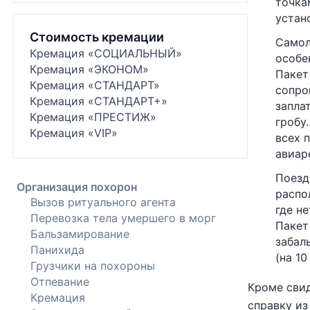
точка
устан
Стоимость кремации
Самол
Кремация «СОЦИАЛЬНЫЙ»
особе
Кремация «ЭКОНОМ»
Пакет
Кремация «СТАНДАРТ»
сопро
Кремация «СТАНДАРТ+»
запла
Кремация «ПРЕСТИЖ»
гробу
Кремация «VIP»
всех 
авиар
Поезд
Организация похорон
распо
Вызов ритуального агента
где н
Перевозка тела умершего в морг
Пакет
Бальзамирование
забал
Панихида
(на 1
Грузчики на похороны
Отпевание
Кроме свид
Кремация
справку из