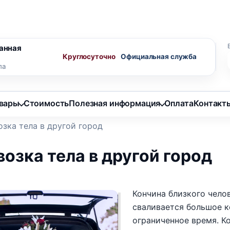
ного агента
Скидки пенсионерам
анная
Круглосуточно
ла
овары
Стоимость
Полезная информация
Оплата
Контакт
зка тела в другой город
озка тела в другой город
Кончина близкого чело
сваливается большое к
ограниченное время. Ко