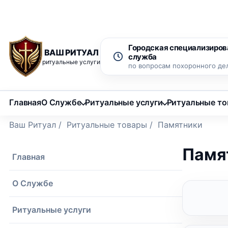
Рассрочка 0% на 12 месяцев
Бесплатный вызов ритуаль
Городская специализиров
ВАШ РИТУАЛ
служба
ритуальные услуги
по вопросам похоронного де
Главная
О Службе
Ритуальные услуги
Ритуальные т
Ваш Ритуал
/
Ритуальные товары
/
Памятники
Памя
Главная
О Службе
Ритуальные услуги