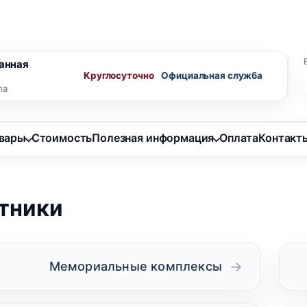
ного агента
Скидки пенсионерам
анная
Круглосуточно
ла
овары
Стоимость
Полезная информация
Оплата
Контакт
тники
Мемориальные комплексы