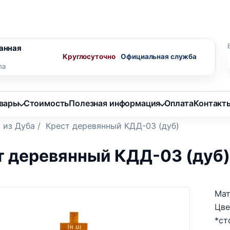
ного агента
Скидки пенсионерам
анная
Круглосуточно
ла
овары
Стоимость
Полезная информация
Оплата
Контакт
 из Дуба
/
Крест деревянный КДД-03 (дуб)
т деревянный КДД-03 (дуб
Мат
Цве
*ст