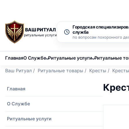
Рассрочка 0% на 12 месяцев
Бесплатный вызов ритуаль
Городская специализиров
ВАШ РИТУАЛ
служба
ритуальные услуги
по вопросам похоронного де
Главная
О Службе
Ритуальные услуги
Ритуальные т
Ваш Ритуал
/
Ритуальные товары
/
Кресты
/
Кресты
Крес
Главная
О Службе
Ритуальные услуги