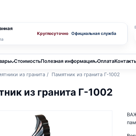
ного агента
Скидки пенсионерам
анная
Круглосуточно
ла
овары
Стоимость
Полезная информация
Оплата
Контакт
ятники из гранита
/
Памятник из гранита Г-1002
ник из гранита Г-1002
ВАЖ
пам
Вер