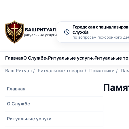
Рассрочка 0% на 12 месяцев
Бесплатный вызов ритуаль
Городская специализиров
ВАШ РИТУАЛ
служба
ритуальные услуги
по вопросам похоронного де
Главная
О Службе
Ритуальные услуги
Ритуальные т
Ваш Ритуал
/
Ритуальные товары
/
Памятники
/
Пам
Памят
Главная
О Службе
Ритуальные услуги