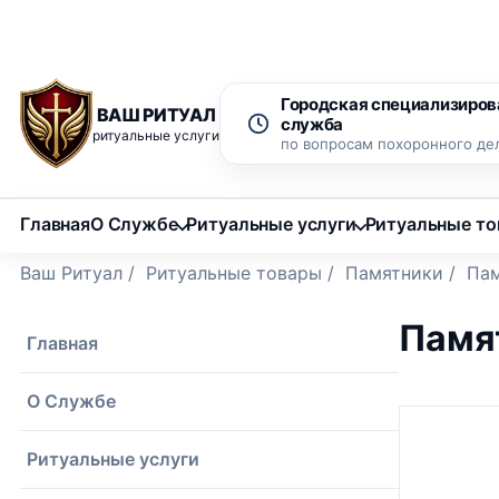
Рассрочка 0% на 12 месяцев
Бесплатный вызов ритуаль
Городская специализиров
ВАШ РИТУАЛ
служба
ритуальные услуги
по вопросам похоронного де
Главная
О Службе
Ритуальные услуги
Ритуальные т
Ваш Ритуал
/
Ритуальные товары
/
Памятники
/
Пам
Памят
Главная
О Службе
Ритуальные услуги