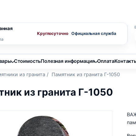
ного агента
Скидки пенсионерам
анная
Круглосуточно
ла
овары
Стоимость
Полезная информация
Оплата
Контакт
ятники из гранита
/
Памятник из гранита Г-1050
ник из гранита Г-1050
ВАЖ
пам
Вер