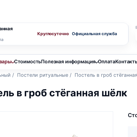
ного агента
Скидки пенсионерам
анная
Круглосуточно
ла
овары
Стоимость
Полезная информация
Оплата
Контакт
ьный
/
Постели ритуальные
/
Постель в гроб стёганна
ль в гроб стёганная шёлк
Ст