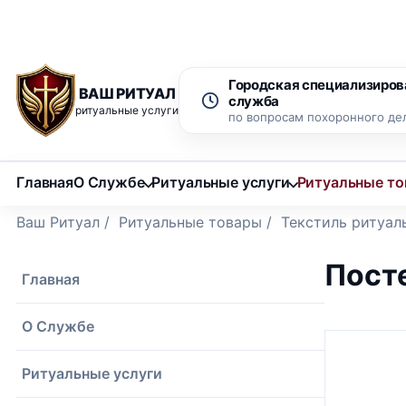
Рассрочка 0% на 12 месяцев
Бесплатный вызов ритуаль
Городская специализиров
ВАШ РИТУАЛ
служба
ритуальные услуги
по вопросам похоронного де
Главная
О Службе
Ритуальные услуги
Ритуальные т
Ваш Ритуал
/
Ритуальные товары
/
Текстиль ритуал
Посте
Главная
О Службе
Ритуальные услуги