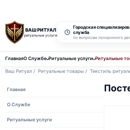
Рассрочка 0% на 12 месяцев
Бесплатный вызов ритуаль
Городская специализиров
ВАШ РИТУАЛ
служба
ритуальные услуги
по вопросам похоронного де
Главная
О Службе
Ритуальные услуги
Ритуальные т
Ваш Ритуал
/
Ритуальные товары
/
Текстиль ритуал
Посте
Главная
О Службе
Ритуальные услуги