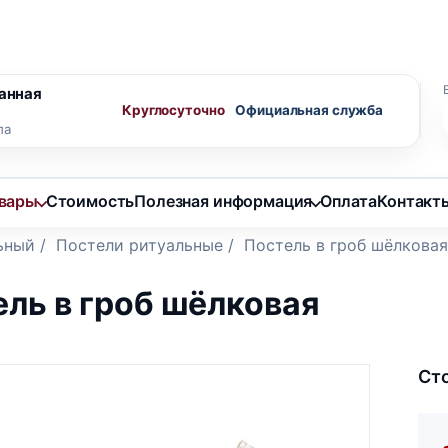
ного агента
Скидки пенсионерам
анная
Круглосуточно
ла
овары
Стоимость
Полезная информация
Оплата
Контакт
ьный
/
Постели ритуальные
/
Постель в гроб шёлковая
ль в гроб шёлковая
Ст