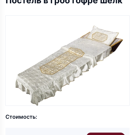
Постель в гроб гофре шёлк
Стоимость: