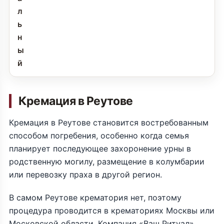
л
ь
н
ы
й
Кремация в Реутове
Кремация в Реутове становится востребованным
способом погребения, особенно когда семья
планирует последующее захоронение урны в
родственную могилу, размещение в колумбарии
или перевозку праха в другой регион.
В самом Реутове крематория нет, поэтому
процедура проводится в крематориях Москвы или
Московской области. Компания «Ваш Ритуал»