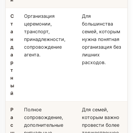
С
Организация
Для
т
церемонии,
большинства
а
транспорт,
семей, которым
н
принадлежности,
нужна понятная
д
сопровождение
организация без
а
агента.
лишних
р
расходов.
т
н
ы
й
Р
Полное
Для семей,
а
сопровождение,
которым важно
с
дополнительные
провести более
ш
ритуальные
торжественное