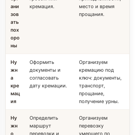
ани
кремация.
место и время
зов
прощания.
ать
пох
оро
ны
Ну
Оформить
Организуем
жн
документы и
кремацию под
а
согласовать
ключ: документы,
кре
дату кремации.
транспорт,
мац
прощание,
ия
получение урны.
Ну
Определить
Организуем
жн
маршрут
перевозку
о
перевозки и
умершего по