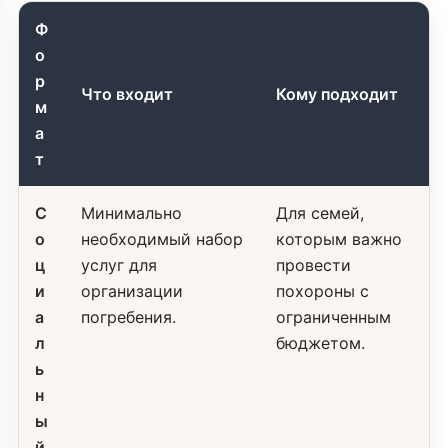
Ф
о
р
Что входит
Кому подходит
м
а
т
С
Минимально
Для семей,
о
необходимый набор
которым важно
ц
услуг для
провести
и
организации
похороны с
а
погребения.
ограниченным
л
бюджетом.
ь
н
ы
й