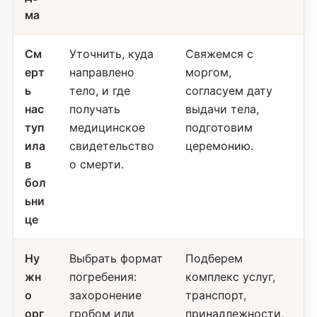
ма
См
Уточнить, куда
Свяжемся с
ерт
направлено
моргом,
ь
тело, и где
согласуем дату
нас
получать
выдачи тела,
туп
медицинское
подготовим
ила
свидетельство
церемонию.
в
о смерти.
бол
ьни
це
Ну
Выбрать формат
Подберем
жн
погребения:
комплекс услуг,
о
захоронение
транспорт,
орг
гробом или
принадлежности,