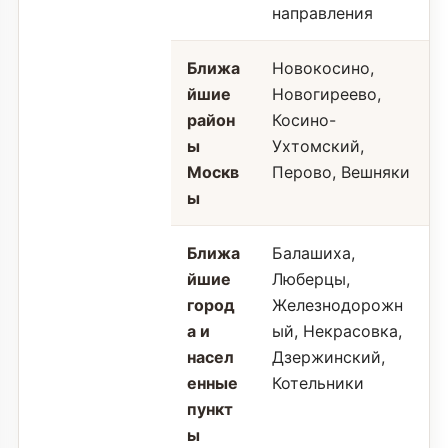
направления
Ближа
Новокосино,
йшие
Новогиреево,
район
Косино-
ы
Ухтомский,
Москв
Перово, Вешняки
ы
Ближа
Балашиха,
йшие
Люберцы,
город
Железнодорожн
а и
ый, Некрасовка,
насел
Дзержинский,
енные
Котельники
пункт
ы