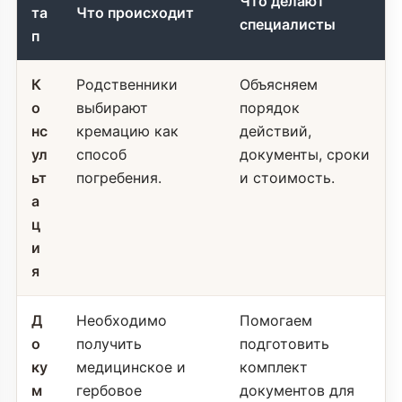
Что делают
та
Что происходит
специалисты
п
К
Родственники
Объясняем
о
выбирают
порядок
нс
кремацию как
действий,
ул
способ
документы, сроки
ьт
погребения.
и стоимость.
а
ц
и
я
Д
Необходимо
Помогаем
о
получить
подготовить
ку
медицинское и
комплект
м
гербовое
документов для