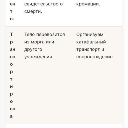
ен
свидетельство о
кремации.
т
смерти.
ы
Т
Тело перевозится
Организуем
р
из морга или
катафальный
ан
другого
транспорт и
сп
учреждения.
сопровождение.
о
р
т
и
р
о
вк
а