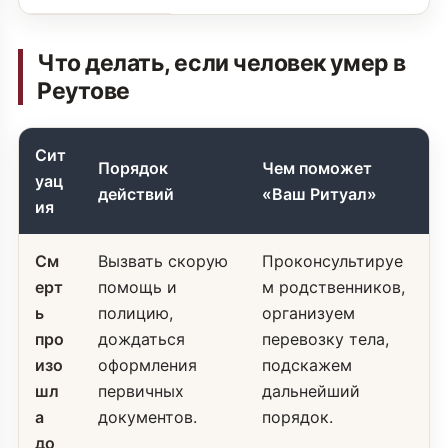
Что делать, если человек умер в
Реутове
Сит
Порядок
Чем поможет
уац
действий
«Ваш Ритуал»
ия
См
Вызвать скорую
Проконсультируе
ерт
помощь и
м родственников,
ь
полицию,
организуем
про
дождаться
перевозку тела,
изо
оформления
подскажем
шл
первичных
дальнейший
а
документов.
порядок.
до