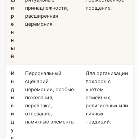
и
принадлежности,
прощание.
р
расширенная
е
церемония.
н
н
ы
й
И
Персональный
Для организации
н
сценарий
похорон с
д
церемонии, особые
учетом
и
пожелания,
семейных,
в
перевозка,
религиозных или
и
отпевание,
личных
д
памятные элементы.
традиций.
у
а