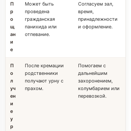
П
Может быть
Согласуем зал,
р
проведена
время,
о
гражданская
принадлежности
щ
панихида или
и оформление.
ан
отпевание.
и
е
П
После кремации
Помогаем с
о
родственники
дальнейшим
л
получают урну с
захоронением,
уч
прахом.
колумбарием или
ен
перевозкой.
и
е
у
р