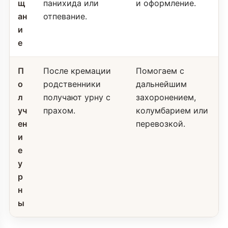
щ
панихида или
и оформление.
ан
отпевание.
и
е
П
После кремации
Помогаем с
о
родственники
дальнейшим
л
получают урну с
захоронением,
уч
прахом.
колумбарием или
ен
перевозкой.
и
е
у
р
н
ы