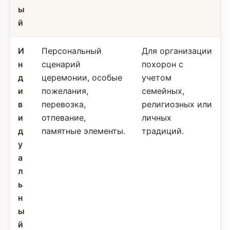
ы
й
И
Персональный
Для организации
н
сценарий
похорон с
д
церемонии, особые
учетом
и
пожелания,
семейных,
в
перевозка,
религиозных или
и
отпевание,
личных
д
памятные элементы.
традиций.
у
а
л
ь
н
ы
й