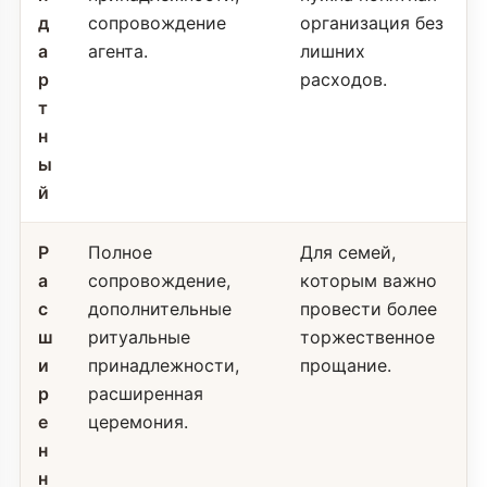
д
сопровождение
организация без
а
агента.
лишних
р
расходов.
т
н
ы
й
Р
Полное
Для семей,
а
сопровождение,
которым важно
с
дополнительные
провести более
ш
ритуальные
торжественное
и
принадлежности,
прощание.
р
расширенная
е
церемония.
н
н