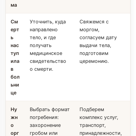
ма
См
Уточнить, куда
Свяжемся с
ерт
направлено
моргом,
ь
тело, и где
согласуем дату
нас
получать
выдачи тела,
туп
медицинское
подготовим
ила
свидетельство
церемонию.
в
о смерти.
бол
ьни
це
Ну
Выбрать формат
Подберем
жн
погребения:
комплекс услуг,
о
захоронение
транспорт,
орг
гробом или
принадлежности,