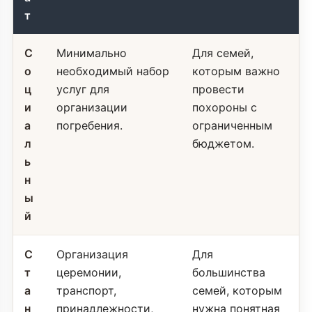
т
С
Минимально
Для семей,
о
необходимый набор
которым важно
ц
услуг для
провести
и
организации
похороны с
а
погребения.
ограниченным
л
бюджетом.
ь
н
ы
й
С
Организация
Для
т
церемонии,
большинства
а
транспорт,
семей, которым
н
принадлежности,
нужна понятная