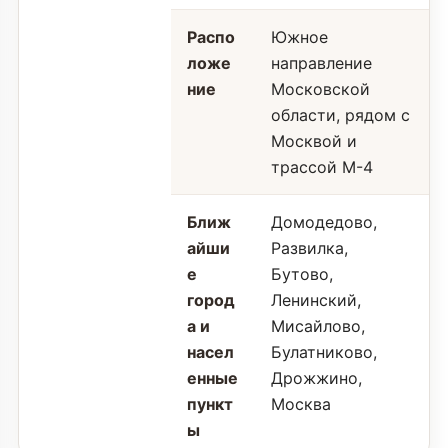
Распо
Южное
ложе
направление
ние
Московской
области, рядом с
Москвой и
трассой М-4
Ближ
Домодедово,
айши
Развилка,
е
Бутово,
город
Ленинский,
а и
Мисайлово,
насел
Булатниково,
енные
Дрожжино,
пункт
Москва
ы