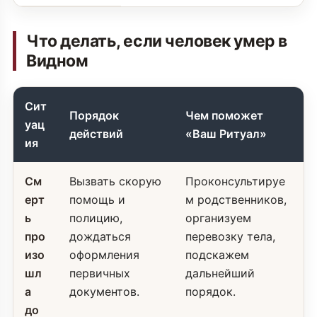
Что делать, если человек умер в
Видном
Сит
Порядок
Чем поможет
уац
действий
«Ваш Ритуал»
ия
См
Вызвать скорую
Проконсультируе
ерт
помощь и
м родственников,
ь
полицию,
организуем
про
дождаться
перевозку тела,
изо
оформления
подскажем
шл
первичных
дальнейший
а
документов.
порядок.
до