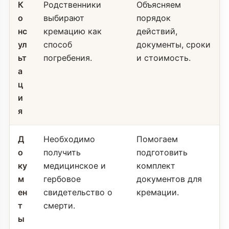
К
Родственники
Объясняем
о
выбирают
порядок
нс
кремацию как
действий,
ул
способ
документы, сроки
ьт
погребения.
и стоимость.
а
ц
и
я
Д
Необходимо
Помогаем
о
получить
подготовить
ку
медицинское и
комплект
м
гербовое
документов для
ен
свидетельство о
кремации.
т
смерти.
ы