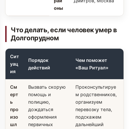
рай
Дмитров, Москва
оны
Что делать, если человек умер в
Долгопрудном
Сит
Порядок
Чем поможет
уац
действий
«Ваш Ритуал»
ия
См
Вызвать скорую
Проконсультируе
ерт
помощь и
м родственников,
ь
полицию,
организуем
про
дождаться
перевозку тела,
изо
оформления
подскажем
шл
первичных
дальнейший