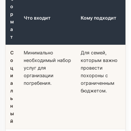
о
р
Что входит
Кому подходит
м
а
т
С
Минимально
Для семей,
о
необходимый набор
которым важно
ц
услуг для
провести
и
организации
похороны с
а
погребения.
ограниченным
л
бюджетом.
ь
н
ы
й