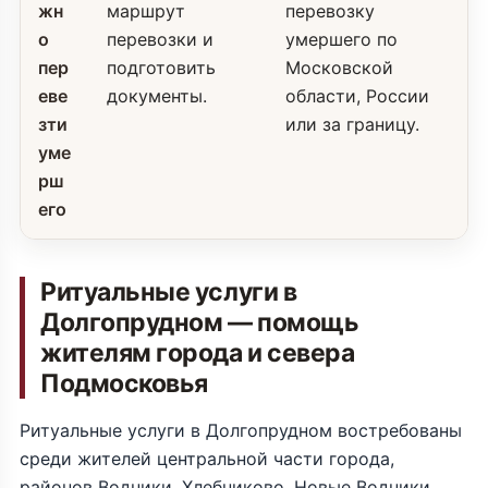
жн
маршрут
перевозку
о
перевозки и
умершего по
пер
подготовить
Московской
еве
документы.
области, России
зти
или за границу.
уме
рш
его
Ритуальные услуги в
Долгопрудном — помощь
жителям города и севера
Подмосковья
Ритуальные услуги в Долгопрудном востребованы
среди жителей центральной части города,
районов Водники, Хлебниково, Новые Водники,