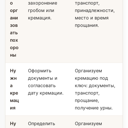
о
захоронение
транспорт,
орг
гробом или
принадлежности,
ани
кремация.
место и время
зов
прощания.
ать
пох
оро
ны
Ну
Оформить
Организуем
жн
документы и
кремацию под
а
согласовать
ключ: документы,
кре
дату кремации.
транспорт,
мац
прощание,
ия
получение урны.
Ну
Определить
Организуем