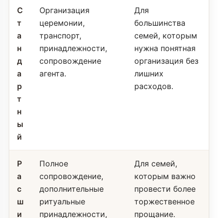
С
Организация
Для
т
церемонии,
большинства
а
транспорт,
семей, которым
н
принадлежности,
нужна понятная
д
сопровождение
организация без
а
агента.
лишних
р
расходов.
т
н
ы
й
Р
Полное
Для семей,
а
сопровождение,
которым важно
с
дополнительные
провести более
ш
ритуальные
торжественное
и
принадлежности,
прощание.