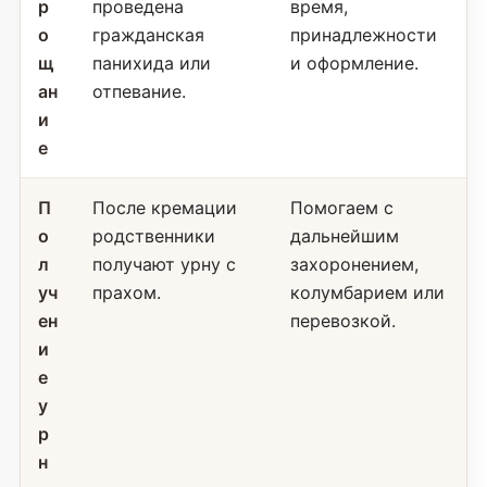
р
проведена
время,
о
гражданская
принадлежности
щ
панихида или
и оформление.
ан
отпевание.
и
е
П
После кремации
Помогаем с
о
родственники
дальнейшим
л
получают урну с
захоронением,
уч
прахом.
колумбарием или
ен
перевозкой.
и
е
у
р
н