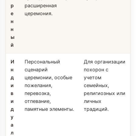
р
расширенная
е
церемония.
н
н
ы
й
И
Персональный
Для организации
н
сценарий
похорон с
д
церемонии, особые
учетом
и
пожелания,
семейных,
в
перевозка,
религиозных или
и
отпевание,
личных
д
памятные элементы.
традиций.
у
а
л