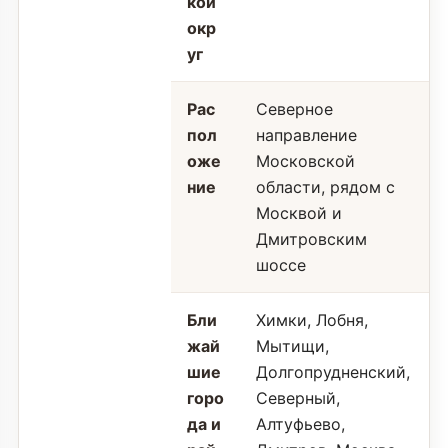
кой
окр
уг
Рас
Северное
пол
направление
оже
Московской
ние
области, рядом с
Москвой и
Дмитровским
шоссе
Бли
Химки, Лобня,
жай
Мытищи,
шие
Долгопрудненский,
горо
Северный,
да и
Алтуфьево,