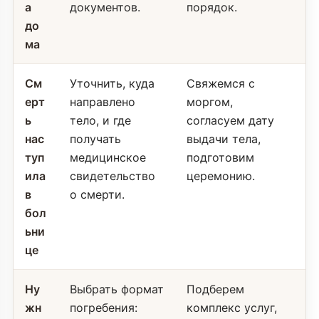
а
документов.
порядок.
до
ма
См
Уточнить, куда
Свяжемся с
ерт
направлено
моргом,
ь
тело, и где
согласуем дату
нас
получать
выдачи тела,
туп
медицинское
подготовим
ила
свидетельство
церемонию.
в
о смерти.
бол
ьни
це
Ну
Выбрать формат
Подберем
жн
погребения:
комплекс услуг,