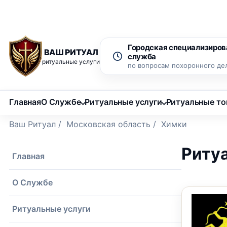
Рассрочка 0% на 12 месяцев
Бесплатный вызов ритуаль
Городская специализиров
ВАШ РИТУАЛ
служба
ритуальные услуги
по вопросам похоронного де
Главная
О Службе
Ритуальные услуги
Ритуальные т
Ваш Ритуал
/
Московская область
/
Химки
Риту
Главная
О Службе
Ритуальные услуги