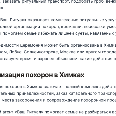
, заказать ритуальный транспорт, подобрать гроб, вен
я.
Ваш Ритуал» оказывает комплексные ритуальные услуги
полной организации похорон, кремации, перевозки уме
 помогаем семье избежать лишней суеты, навязанных 
димости церемония может быть организована в Химках
ом, Лобне, Солнечногорске, Москве или другом горо
огласуем время и заранее объясняем, какие действия 
изация похорон в Химках
я похорон в Химках включает полный комплекс действ
альных принадлежностей, заказ катафального транспор
у места захоронения и сопровождение похоронной про
 агент «Ваш Ритуал» помогает семье не разбираться в