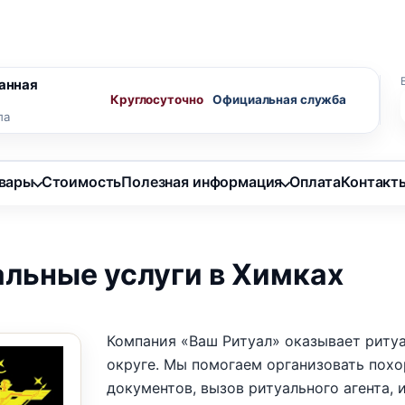
ного агента
Скидки пенсионерам
анная
Круглосуточно
ла
овары
Стоимость
Полезная информация
Оплата
Контакт
альные услуги в Химках
Компания «Ваш Ритуал» оказывает риту
округе. Мы помогаем организовать пох
документов, вызов ритуального агента,