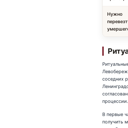
Нужно
перевезт
умершег
Ритуа
Ритуальные
Левобережн
соседних р
Ленинградс
согласован
процессии
В первые 
получить м