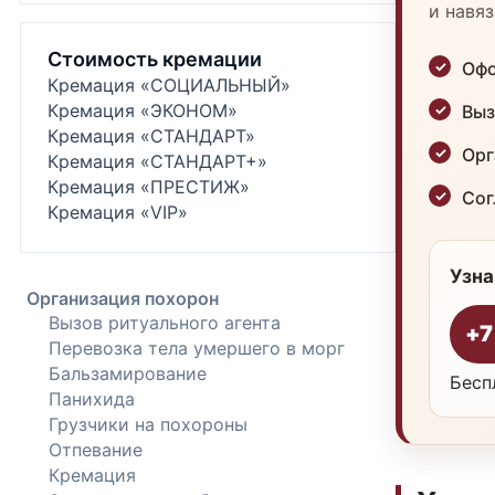
и навяз
Стоимость кремации
Офо
Кремация «СОЦИАЛЬНЫЙ»
Кремация «ЭКОНОМ»
Выз
Кремация «СТАНДАРТ»
Орг
Кремация «СТАНДАРТ+»
Кремация «ПРЕСТИЖ»
Сог
Кремация «VIP»
Узна
Организация похорон
Вызов ритуального агента
+7
Перевозка тела умершего в морг
Бальзамирование
Бесп
Панихида
Грузчики на похороны
Отпевание
Кремация