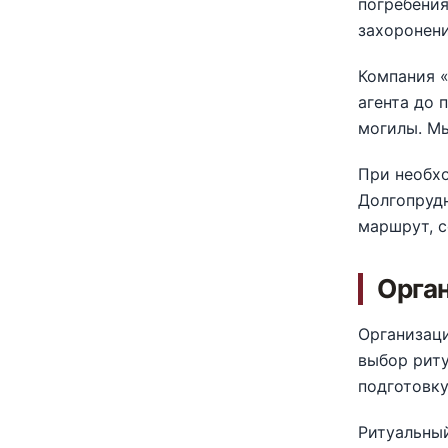
погребения
захоронени
Компания «
агента до 
могилы. Мы
При необхо
Долгопрудн
маршрут, с
Орган
Организаци
выбор риту
подготовк
Ритуальный