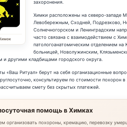
захоронения.
Химки расположены на северо-западе Мо
Левобережным, Сходней, Подрезково, Н
Солнечногорском и Ленинградским напр
часто связана с взаимодействием с Хим
 Химок
патологоанатомическим отделением на 
больницей, Новолужинским, Клязьменск
м и другими кладбищами городского округа.
ты «Ваш Ритуал» берут на себя организационные вопр
руглосуточно, консультируем по стоимости похорон в
рассчитываем смету без скрытых платежей.
лосуточная помощь в Химках
м организовать похороны, кремацию, перевозку умер