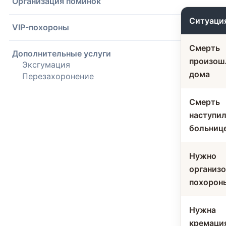
Организация поминок
Ситуаци
VIP-похороны
Смерть
Дополнительные услуги
произош
Эксгумация
дома
Перезахоронение
Смерть
наступил
больниц
Нужно
организо
похорон
Нужна
кремаци