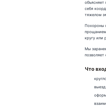
объясняет 
себя коорд
тяжелом э
Похороны в
прощанием,
кругу или
Мы заранее
позволяет 
Что вхо
кругл
выезд
оформ
взаим