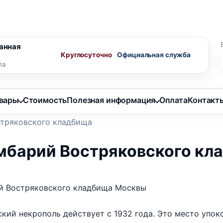
ного агента
Скидки пенсионерам
анная
Круглосуточно
ла
овары
Стоимость
Полезная информация
Оплата
Контакт
тряковского кладбища
мбарий Востряковского кл
й Востряковского кладбища Москвы
кий некрополь действует с 1932 года. Это место упок