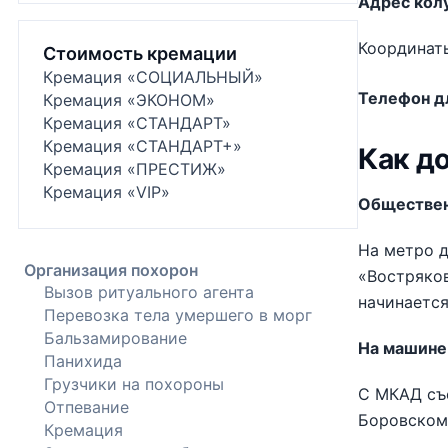
Адрес кол
Координат
Стоимость кремации
Кремация «СОЦИАЛЬНЫЙ»
Телефон д
Кремация «ЭКОНОМ»
Кремация «СТАНДАРТ»
Кремация «СТАНДАРТ+»
Как д
Кремация «ПРЕСТИЖ»
Кремация «VIP»
Обществен
На метро д
Организация похорон
«Востряков
Вызов ритуального агента
начинается
Перевозка тела умершего в морг
Бальзамирование
На машине
Панихида
Грузчики на похороны
С МКАД съе
Отпевание
Боровском
Кремация