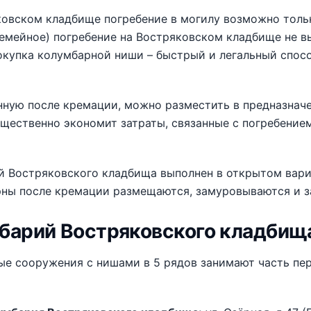
овском кладбище погребение в могилу возможно тольк
емейное) погребение на Востряковском кладбище не в
купка колумбарной ниши – быстрый и легальный спос
нную после кремации, можно разместить в предназначе
щественно экономит затраты, связанные с погребением
 Востряковского кладбища выполнен в открытом вариа
рны после кремации размещаются, замуровываются и 
барий Востряковского кладбища
е сооружения с нишами в 5 рядов занимают часть пер