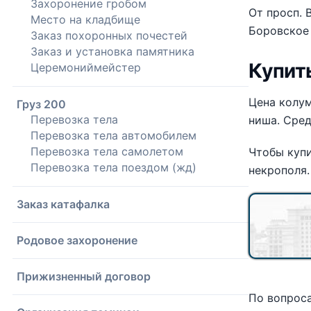
Захоронение гробом
От просп. 
Место на кладбище
Боровское 
Заказ похоронных почестей
Заказ и установка памятника
Купит
Церемониймейстер
Цена колум
Груз 200
Перевозка тела
ниша. Сред
Перевозка тела автомобилем
Перевозка тела самолетом
Чтобы купи
Перевозка тела поездом (жд)
некрополя.
Заказ катафалка
Родовое захоронение
Прижизненный договор
По вопроса