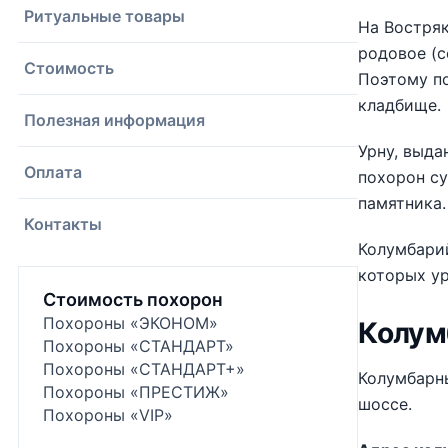
Ритуальные товары
На Востряк
родовое (с
Стоимость
Поэтому по
кладбище.
Полезная информация
Урну, выда
Оплата
похорон су
памятника.
Контакты
Колумбарий
которых у
Стоимость похорон
Похороны «ЭКОНОМ»
Колум
Похороны «СТАНДАРТ»
Похороны «СТАНДАРТ+»
Колумбарны
Похороны «ПРЕСТИЖ»
шоссе.
Похороны «VIP»