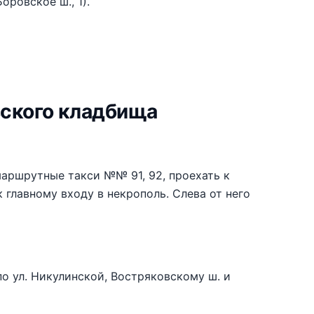
Боровское ш., 1).
вского кладбища
маршрутные такси №№ 91, 92, проехать к
 главному входу в некрополь. Слева от него
по ул. Никулинской, Востряковскому ш. и