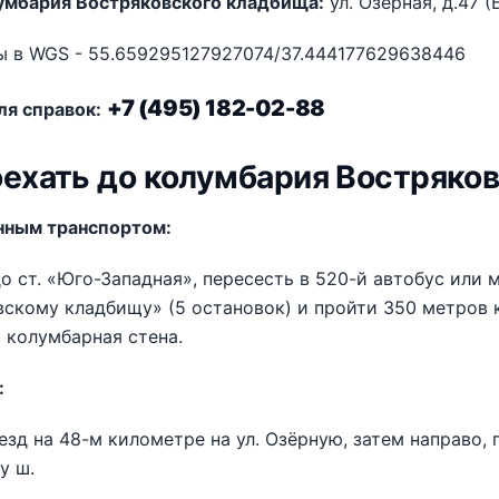
умбария Востряковского кладбища:
ул. Озёрная, д.47 (
ы в WGS - 55.659295127927074/37.444177629638446
+7 (495) 182-02-88
ля справок:
оехать до колумбария Востряко
ным транспортом:
о ст. «Юго-Западная», пересесть в 520-й автобус или 
скому кладбищу» (5 остановок) и пройти 350 метров к
 колумбарная стена.
:
зд на 48-м километре на ул. Озёрную, затем направо, 
у ш.