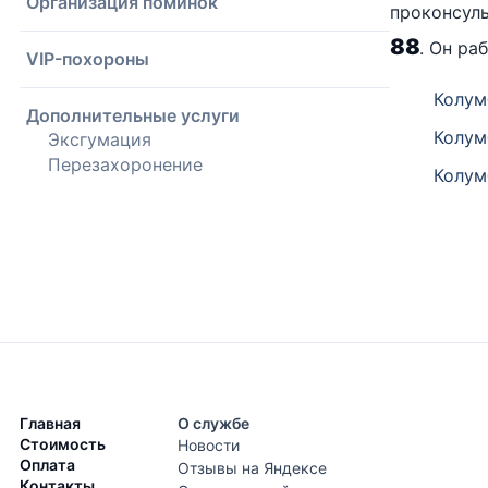
Организация поминок
проконсуль
88
. Он ра
VIP-похороны
Колум
Дополнительные услуги
Колум
Эксгумация
Перезахоронение
Колум
Главная
О службе
Стоимость
Новости
Оплата
Отзывы на Яндексе
Контакты