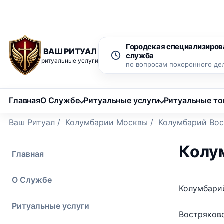
Рассрочка 0% на 12 месяцев
Бесплатный вызов ритуаль
Городская специализиров
ВАШ РИТУАЛ
служба
ритуальные услуги
по вопросам похоронного де
Главная
О Службе
Ритуальные услуги
Ритуальные т
Ваш Ритуал
/
Колумбарии Москвы
/
Колумбарий Вос
Колу
Главная
О Службе
Колумбари
Ритуальные услуги
Востряковс