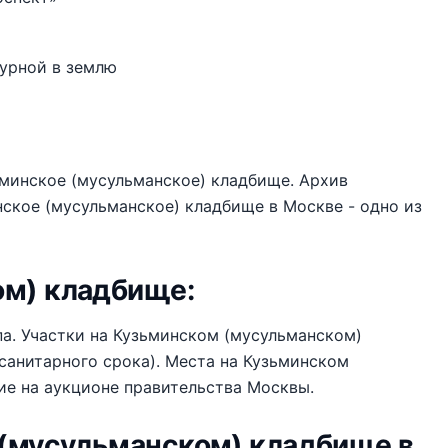
 урной в землю
ьминское (мусульманское) кладбище. Архив
инское (мусульманское) кладбище в Москве - одно из
ом) кладбище:
па. Участки на Кузьминском (мусульманском)
санитарного срока). Места на Кузьминском
ие на аукционе правительства Москвы.
 (мусульманском) кладбище в