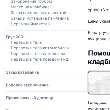
Захоронение гробом
Место на кладбище
Урной (S = 
Заказ похоронных почестей
Заказ и установка памятника
Цены указа
Церемониймейстер
Реестр уча
Груз 200
аукционе, 
Перевозка тела
Перевозка тела автомобилем
Помощ
Перевозка тела самолетом
Перевозка тела поездом (жд)
кладб
Заказ катафалка
Родовое захоронение
Прижизненный договор
Городская
купит мест