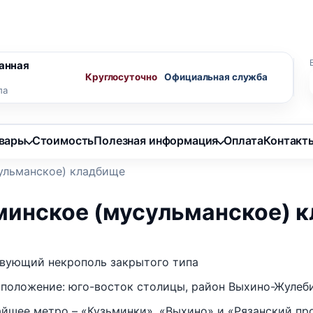
ного агента
Скидки пенсионерам
анная
Круглосуточно
ла
овары
Стоимость
Полезная информация
Оплата
Контакт
ульманское) кладбище
минское (мусульманское) 
вующий некрополь закрытого типа
положение: юго-восток столицы, район Выхино-Жулеб
йшее метро – «Кузьминки», «Выхино» и «Рязанский пр