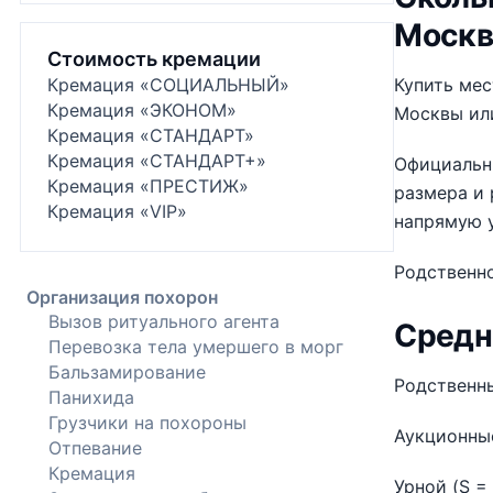
Москв
Стоимость кремации
Кремация «СОЦИАЛЬНЫЙ»
Купить ме
Кремация «ЭКОНОМ»
Москвы или
Кремация «СТАНДАРТ»
Кремация «СТАНДАРТ+»
Официальн
Кремация «ПРЕСТИЖ»
размера и 
Кремация «VIP»
напрямую 
Родственно
Организация похорон
Вызов ритуального агента
Средн
Перевозка тела умершего в морг
Бальзамирование
Родственн
Панихида
Грузчики на похороны
Аукционные
Отпевание
Кремация
Урной (S = 