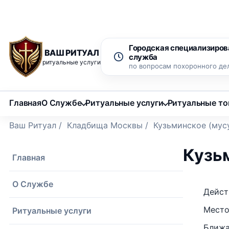
Рассрочка 0% на 12 месяцев
Бесплатный вызов ритуаль
Городская специализиров
ВАШ РИТУАЛ
служба
ритуальные услуги
по вопросам похоронного де
Главная
О Службе
Ритуальные услуги
Ритуальные т
Ваш Ритуал
/
Кладбища Москвы
/
Кузьминское (мус
Кузь
Главная
О Службе
Дейст
Место
Ритуальные услуги
Ближа