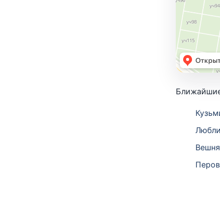
Ближайшие
Кузьм
Любли
Вешня
Перов