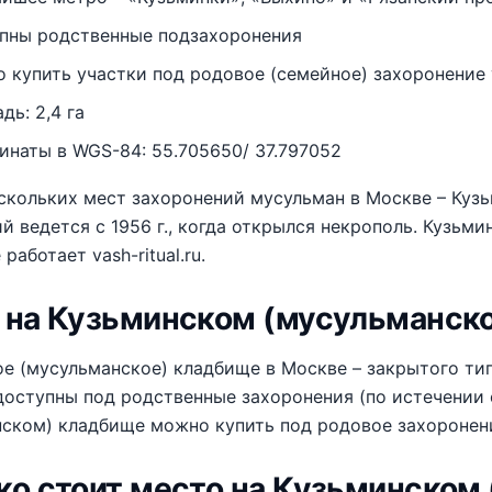
пны родственные подзахоронения
 купить участки под родовое (семейное) захоронение
дь: 2,4 га
инаты в WGS-84: 55.705650/ 37.797052
скольких мест захоронений мусульман в Москве – Куз
й ведется с 1956 г., когда открылся некрополь. Кузьм
 работает vash-ritual.ru.
 на Кузьминском (мусульманск
е (мусульманское) кладбище в Москве – закрытого ти
оступны под родственные захоронения (по истечении 
ском) кладбище можно купить под родовое захоронен
ко стоит место на Кузьминском