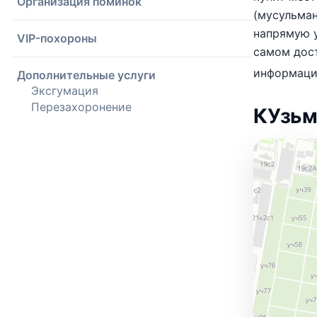
Организация поминок
(мусульман
напрямую у
VIP-похороны
самом дос
информац
Дополнительные услуги
Эксгумация
Перезахоронение
КУзьм