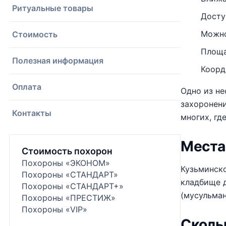
Ритуальные товары
Досту
Можно
Стоимость
Площа
Полезная информация
Коорд
Оплата
Одно из не
захоронени
Контакты
многих, где
Места
Стоимость похорон
Похороны «ЭКОНОМ»
Кузьминско
Похороны «СТАНДАРТ»
кладбище д
Похороны «СТАНДАРТ+»
(мусульман
Похороны «ПРЕСТИЖ»
Похороны «VIP»
Cколь