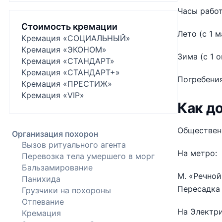
Часы рабо
Стоимость кремации
Лето (с 1 м
Кремация «СОЦИАЛЬНЫЙ»
Кремация «ЭКОНОМ»
Зима (с 1 о
Кремация «СТАНДАРТ»
Кремация «СТАНДАРТ+»
Погребения
Кремация «ПРЕСТИЖ»
Кремация «VIP»
Как д
Обществен
Организация похорон
Вызов ритуального агента
На метро:
Перевозка тела умершего в морг
Бальзамирование
М. «Речной
Панихида
Пересадка 
Грузчики на похороны
Отпевание
На Электри
Кремация