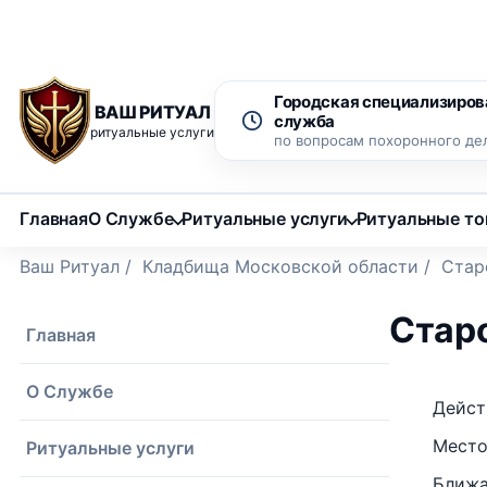
Рассрочка 0% на 12 месяцев
Бесплатный вызов ритуаль
Городская специализиров
ВАШ РИТУАЛ
служба
ритуальные услуги
по вопросам похоронного де
Главная
О Службе
Ритуальные услуги
Ритуальные т
Ваш Ритуал
/
Кладбища Московской области
/
Стар
Стар
Главная
О Службе
Дейст
Место
Ритуальные услуги
Ближа