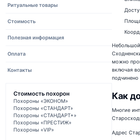
Ритуальные товары
Досту
Площад
Стоимость
Коорд
Полезная информация
Небольшой
Сходненски
Оплата
можно про
включая в
Контакты
подчинено
Стоимость похорон
Как д
Похороны «ЭКОНОМ»
Похороны «СТАНДАРТ»
Многие инт
Похороны «СТАНДАРТ+»
Старосход
Похороны «ПРЕСТИЖ»
Похороны «VIP»
Адрес Стар