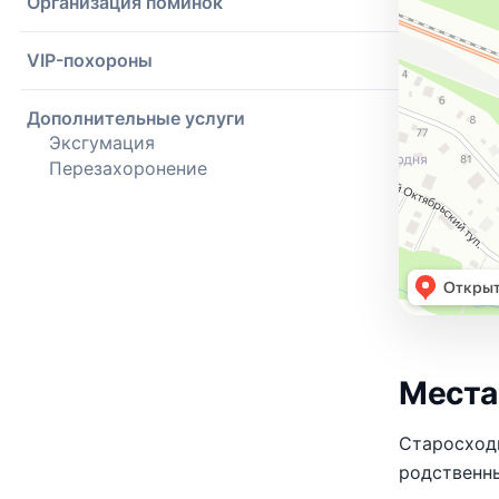
Организация поминок
VIP-похороны
Дополнительные услуги
Эксгумация
Перезахоронение
Места
Старосход
родственны