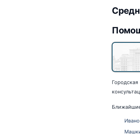
Средн
Помощ
Городская
консульта
Ближайшие
Ивано
Машки