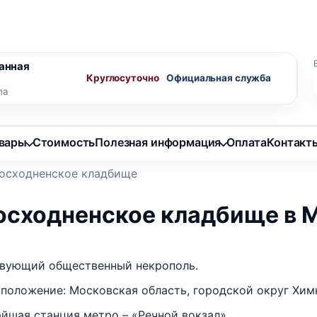
ного агента
Скидки пенсионерам
анная
Круглосуточно
ла
овары
Стоимость
Полезная информация
Оплата
Контакт
осходненское кладбище
осходненское кладбище в 
вующий общественный некрополь.
положение: Московская область, городской округ Хим
йшая станция метро – «Речной вокзал».