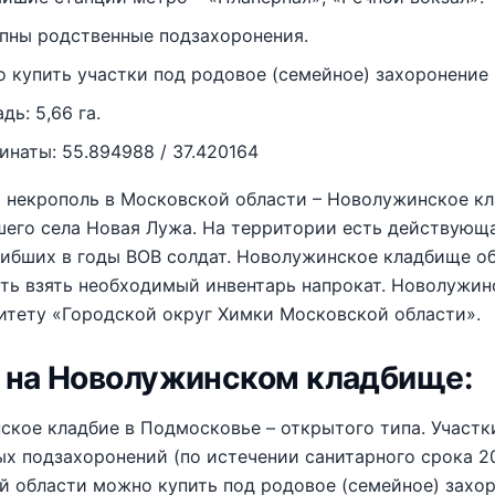
пны родственные подзахоронения.
 купить участки под родовое (семейное) захоронение 
ь: 5,66 га.
инаты: 55.894988 / 37.420164
некрополь в Московской области – Новолужинское кла
шего села Новая Лужа. На территории есть действующ
гибших в годы ВОВ солдат. Новолужинское кладбище 
ть взять необходимый инвентарь напрокат. Новолужин
итету «Городской округ Химки Московской области».
 на Новолужинском кладбище:
ское кладбие в Подмосковье – открытого типа. Участ
х подзахоронений (по истечении санитарного срока 2
 области можно купить под родовое (семейное) захор