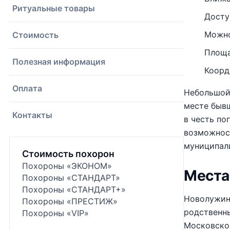
Ритуальные товары
Досту
Можно
Стоимость
Площад
Полезная информация
Коорд
Оплата
Небольшой 
месте быв
Контакты
в честь по
возможнос
муниципал
Стоимость похорон
Похороны «ЭКОНОМ»
Места
Похороны «СТАНДАРТ»
Похороны «СТАНДАРТ+»
Новолужин
Похороны «ПРЕСТИЖ»
родственны
Похороны «VIP»
Московской