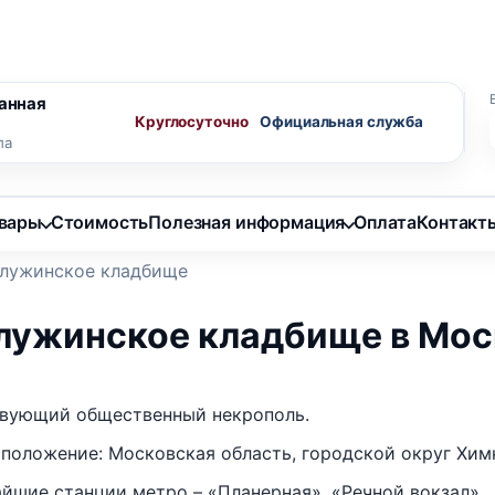
ного агента
Скидки пенсионерам
анная
Круглосуточно
ла
овары
Стоимость
Полезная информация
Оплата
Контакт
лужинское кладбище
лужинское кладбище в Мос
вующий общественный некрополь.
положение: Московская область, городской округ Хим
йшие станции метро – «Планерная», «Речной вокзал».