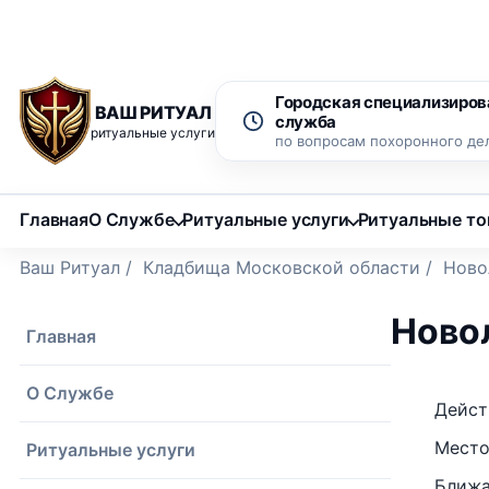
Рассрочка 0% на 12 месяцев
Бесплатный вызов ритуаль
Городская специализиров
ВАШ РИТУАЛ
служба
ритуальные услуги
по вопросам похоронного де
Главная
О Службе
Ритуальные услуги
Ритуальные т
Ваш Ритуал
/
Кладбища Московской области
/
Ново
Ново
Главная
О Службе
Дейст
Место
Ритуальные услуги
Ближа