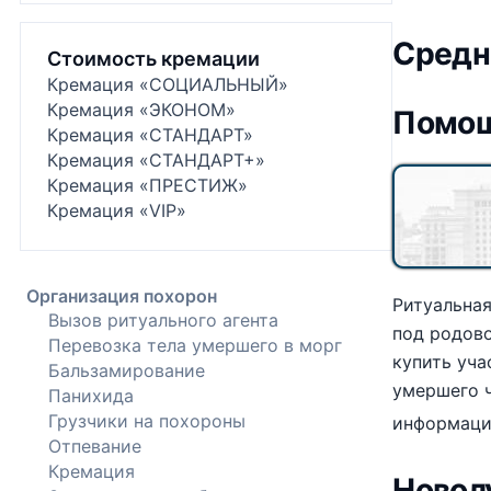
Средн
Стоимость кремации
Кремация «СОЦИАЛЬНЫЙ»
Кремация «ЭКОНОМ»
Помощ
Кремация «СТАНДАРТ»
Кремация «СТАНДАРТ+»
Кремация «ПРЕСТИЖ»
Кремация «VIP»
Организация похорон
Ритуальная
Вызов ритуального агента
под родово
Перевозка тела умершего в морг
купить уч
Бальзамирование
умершего ч
Панихида
Грузчики на похороны
информац
Отпевание
Кремация
Новол