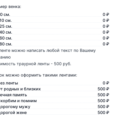
мер венка:
0 см.
0 ₽
10 см.
0 ₽
25 см.
0 ₽
40 см.
0 ₽
60 см.
0 ₽
80 см.
0 ₽
ленте можно написать любой текст по Вашему
ланию
имость траурной ленты - 500 руб.
ок можно оформить такими лентами:
ез ленты
0 ₽
т родных и близких
500 ₽
ечная память
500 ₽
корбим и помним
500 ₽
орогому мужу
500 ₽
орогой жене
500 ₽