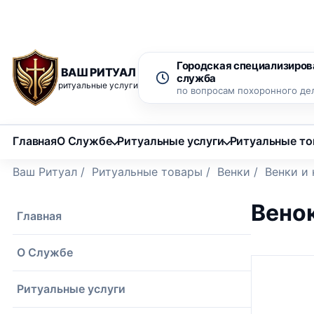
Рассрочка 0% на 12 месяцев
Бесплатный вызов ритуаль
Городская специализиров
ВАШ РИТУАЛ
служба
ритуальные услуги
по вопросам похоронного де
Главная
О Службе
Ритуальные услуги
Ритуальные т
Ваш Ритуал
/
Ритуальные товары
/
Венки
/
Венки и 
Вено
Главная
О Службе
Ритуальные услуги