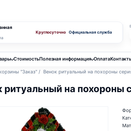
ного агента
Скидки пенсионерам
анная
Круглосуточно
ла
овары
Стоимость
Полезная информация
Оплата
Контакт
корзины "Заказ"
/
Венок ритуальный на похороны сери
к ритуальный на похороны 
Фор
Кат
Мат