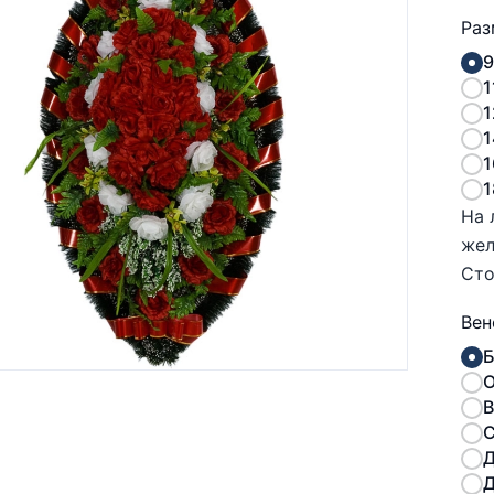
Раз
9
1
1
1
1
1
На 
же
Сто
Вен
Б
О
В
С
Д
Д