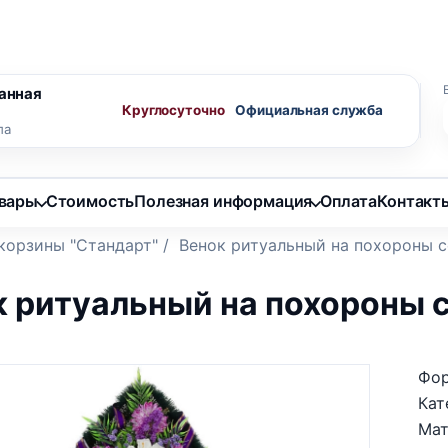
ного агента
Скидки пенсионерам
анная
Круглосуточно
ла
овары
Стоимость
Полезная информация
Оплата
Контакт
 корзины "Стандарт"
/
Венок ритуальный на похороны с
к ритуальный на похороны 
Фор
Кат
Мат