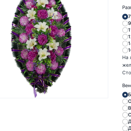
Раз
7
9
1
1
1
1
На 
же
Сто
Вен
Б
О
В
С
Д
Д