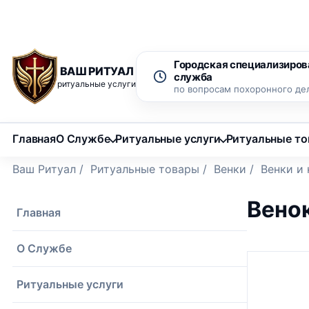
Рассрочка 0% на 12 месяцев
Бесплатный вызов ритуаль
Городская специализиров
ВАШ РИТУАЛ
служба
ритуальные услуги
по вопросам похоронного де
Главная
О Службе
Ритуальные услуги
Ритуальные т
Ваш Ритуал
/
Ритуальные товары
/
Венки
/
Венки и
Вено
Главная
О Службе
Ритуальные услуги