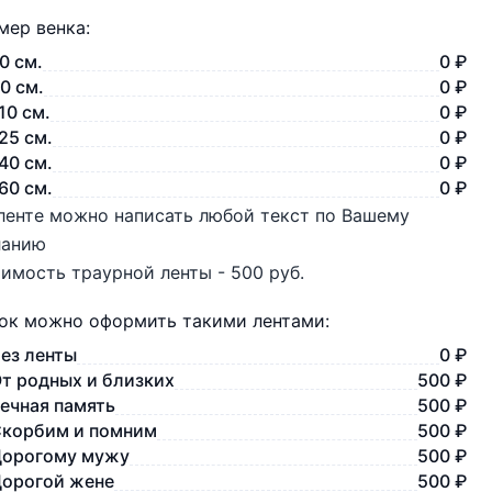
мер венка:
0 см.
0 ₽
0 см.
0 ₽
10 см.
0 ₽
25 см.
0 ₽
40 см.
0 ₽
60 см.
0 ₽
ленте можно написать любой текст по Вашему
ланию
имость траурной ленты - 500 руб.
ок можно оформить такими лентами:
ез ленты
0 ₽
т родных и близких
500 ₽
ечная память
500 ₽
корбим и помним
500 ₽
орогому мужу
500 ₽
орогой жене
500 ₽