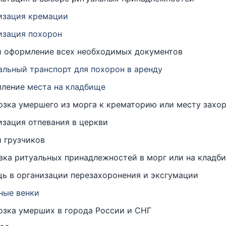
изация кремации
изация похорон
и оформление всех необходимых документов
альный транспорт для похорон в аренду
мление
места на кладбище
озка умершего из морга к крематорию или месту захо
изация отпевания в церкви
и грузчиков
вка ритуальных принадлежностей в морг или на кладб
ь в организации перезахоронения и эксгумации
ные венки
озка умерших в города России и СНГ