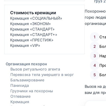
груз 
Похоронное
Стоимость кремации
горю людей
Кремация «СОЦИАЛЬНЫЙ»
организаци
Кремация «ЭКОНОМ»
Кремация «СТАНДАРТ»
Кремация «СТАНДАРТ+»
1
Ста
Кремация «ПРЕСТИЖ»
Кремация «VIP»
2
Бол
3
Над
Организация похорон
4
Про
Вызов ритуального агента
Перевозка тела умершего в морг
5
Бо
Бальзамирование
Панихида
Вызов на д
Грузчики на похороны
вам для пр
Отпевание
Кремация