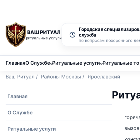
Рассрочка 0% на 12 месяцев
Бесплатный вызов ритуаль
Городская специализиров
ВАШ РИТУАЛ
служба
ритуальные услуги
по вопросам похоронного де
Главная
О Службе
Ритуальные услуги
Ритуальные т
Ваш Ритуал
/
Районы Москвы
/
Ярославский
Риту
Главная
О Службе
горяч
вызов
Ритуальные услуги
консу