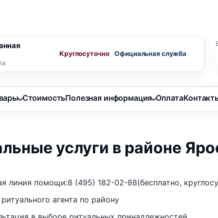
ного агента
Скидки пенсионерам
анная
Круглосуточно
ла
овары
Стоимость
Полезная информация
Оплата
Контакт
альные услуги в районе Яр
ая линия помощи:
8 (495) 182-02-88
(бесплатно, круглос
 ритуального агента по району
льтация в выборе ритуальных принадлежностей