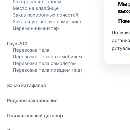
Захоронение гробом
Мы р
Место на кладбище
выхо
Заказ похоронных почестей
Помо
Заказ и установка памятника
Церемониймейстер
Получит
органи
Груз 200
ритуаль
Перевозка тела
Перевозка тела автомобилем
Перевозка тела самолетом
Перевозка тела поездом (жд)
Заказ катафалка
Родовое захоронение
Прижизненный договор