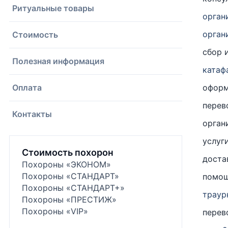
Ритуальные товары
орган
орган
Стоимость
сбор 
Полезная информация
катаф
Оплата
офор
перев
Контакты
орган
услуг
Стоимость похорон
доста
Похороны «ЭКОНОМ»
Похороны «СТАНДАРТ»
помощ
Похороны «СТАНДАРТ+»
траур
Похороны «ПРЕСТИЖ»
Похороны «VIP»
перев