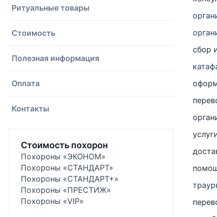
Ритуальные товары
орган
орган
Стоимость
сбор 
Полезная информация
катаф
Оплата
офор
перев
Контакты
орган
услуг
Стоимость похорон
доста
Похороны «ЭКОНОМ»
Похороны «СТАНДАРТ»
помощ
Похороны «СТАНДАРТ+»
траур
Похороны «ПРЕСТИЖ»
Похороны «VIP»
перев