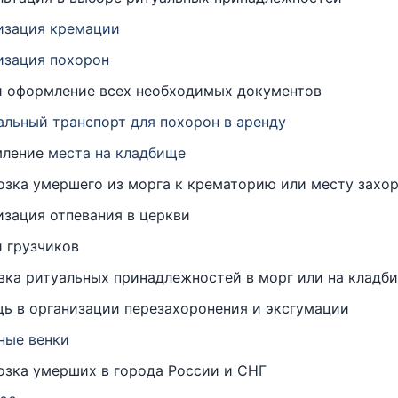
изация кремации
изация похорон
и оформление всех необходимых документов
альный транспорт для похорон в аренду
мление
места на кладбище
озка умершего из морга к крематорию или месту захо
изация отпевания в церкви
и грузчиков
вка ритуальных принадлежностей в морг или на кладб
ь в организации перезахоронения и эксгумации
ные венки
озка умерших в города России и СНГ