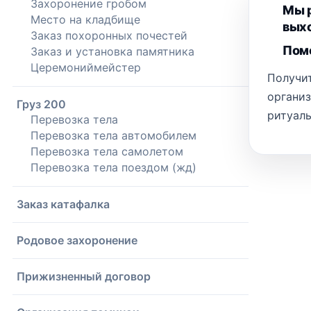
Захоронение гробом
Мы р
Место на кладбище
выхо
Заказ похоронных почестей
Помо
Заказ и установка памятника
Церемониймейстер
Получит
органи
Груз 200
ритуаль
Перевозка тела
Перевозка тела автомобилем
Перевозка тела самолетом
Перевозка тела поездом (жд)
Заказ катафалка
Родовое захоронение
Прижизненный договор