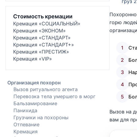
груз 
Похоронное
Стоимость кремации
горю людей
Кремация «СОЦИАЛЬНЫЙ»
организаци
Кремация «ЭКОНОМ»
Кремация «СТАНДАРТ»
Кремация «СТАНДАРТ+»
1
Ста
Кремация «ПРЕСТИЖ»
Кремация «VIP»
2
Бол
3
Над
Организация похорон
4
Про
Вызов ритуального агента
Перевозка тела умершего в морг
5
Бо
Бальзамирование
Панихида
Вызов на д
Грузчики на похороны
вам для пр
Отпевание
Кремация