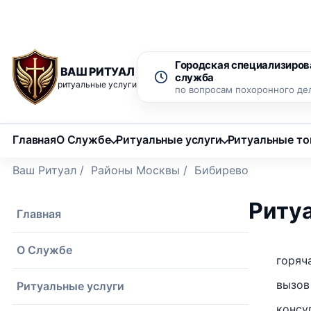
Рассрочка 0% на 12 месяцев
Бесплатный вызов ритуаль
Городская специализиров
ВАШ РИТУАЛ
служба
ритуальные услуги
по вопросам похоронного де
Главная
О Службе
Ритуальные услуги
Ритуальные т
Ваш Ритуал
/
Районы Москвы
/
Бибирево
Риту
Главная
О Службе
горяч
вызов
Ритуальные услуги
консу