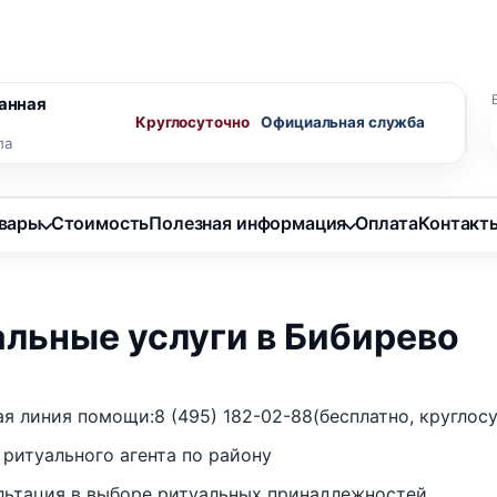
ного агента
Скидки пенсионерам
анная
Круглосуточно
ла
овары
Стоимость
Полезная информация
Оплата
Контакт
альные услуги в Бибирево
ая линия помощи:
8 (495) 182-02-88
(бесплатно, круглос
 ритуального агента по району
льтация в выборе ритуальных принадлежностей