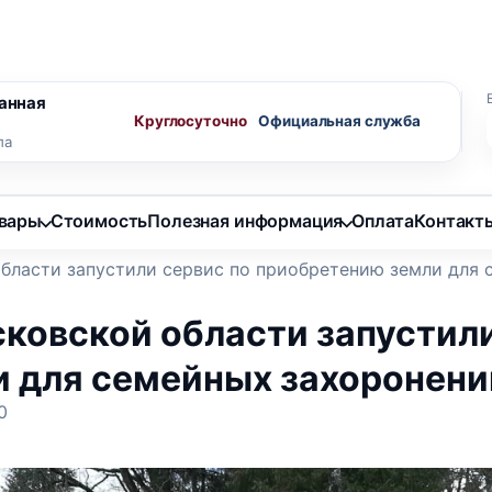
ного агента
Скидки пенсионерам
анная
Круглосуточно
ла
овары
Стоимость
Полезная информация
Оплата
Контакт
бласти запустили сервис по приобретению земли для 
сковской области запустил
и для семейных захоронени
0