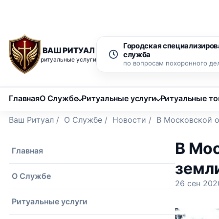
Рассрочка 0% на 12 месяцев
Бесплатный вызов ритуаль
Городская специализиров
ВАШ РИТУАЛ
служба
ритуальные услуги
по вопросам похоронного де
Главная
О Службе
Ритуальные услуги
Ритуальные т
Ваш Ритуал
/
О Службе
/
Новости
/
В Московской о
В Мо
Главная
земл
О Службе
26 сен 202
Ритуальные услуги