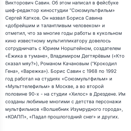
Викторович Савин. Об этом написал в фейсбуке
шеф-редактор киностудии “Союзмультфильм»
Сергей Катков. Он назвал Бориса Савина
«добрейшим и талантливым человеком» и
отметил, что за многие годы работы в кукольном
кино известному мультипликатору довелось
сотрудничать с Юрием Норштейном, создателем
«Ёжика в тумане», Владимиром Дегтярёвым («Кто
сказал мяу?»), Романом Качановым (“Крокодил
Гена», «Варежка»). Борис Савин с 1968 по 1992
год работал на студиях «Союзмультфильм» и
«Мульттелефильм» в Москве, а во второй
половине 90-х - на студии «Хилос» в Дрездене. Им
созданы любимые многими с детства персонажи
мультфильмов «Волшебник Изумрудного города»,
«КОАПП», «Падал прошлогодний снег» и других.