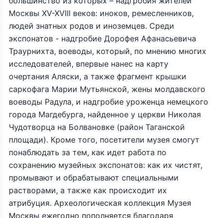
большинство из которых – надгробия жителей
Москвы XV-XVIII веков: иноков, ремесленников,
людей знатных родов и иноземцев. Среди
экспонатов - надгробие Дорофея Афанасьевича
Траурнихта, воеводы, который, по мнению многих
исследователей, впервые нанес на карту
очертания Аляски, а также фрагмент крышки
саркофага Марии Мутьянской, жены молдавского
воеводы Радула, и надгробие уроженца немецкого
города Магдебурга, найденное у церкви Николая
Чудотворца на Болвановке (район Таганской
площади). Кроме того, посетители музея смогут
понаблюдать за тем, как идет работа по
сохранению музейных экспонатов: как их чистят,
промывают и обрабатывают специальными
растворами, а также как происходит их
атрибуция. Археологическая коллекция Музея
Москвы ежегодно пополняется благодаря