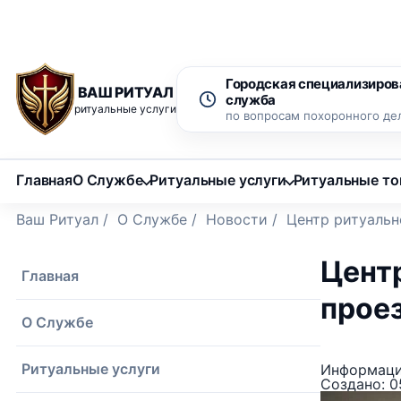
Рассрочка 0% на 12 месяцев
Бесплатный вызов ритуаль
Городская специализиров
ВАШ РИТУАЛ
служба
ритуальные услуги
по вопросам похоронного де
Главная
О Службе
Ритуальные услуги
Ритуальные т
Ваш Ритуал
/
О Службе
/
Новости
/
Центр ритуальн
Цент
Главная
проез
О Службе
Ритуальные услуги
Информаци
Создано: 0