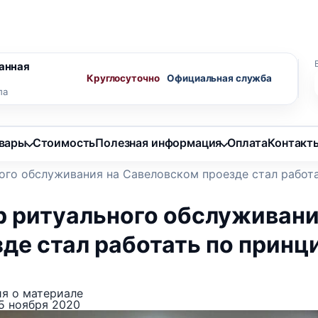
ного агента
Скидки пенсионерам
анная
Круглосуточно
ла
овары
Стоимость
Полезная информация
Оплата
Контакт
ого обслуживания на Савеловском проезде стал работа
р ритуального обслуживани
де стал работать по принци
я о материале
5 ноября 2020