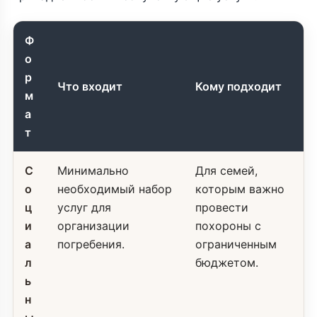
Ф
о
р
Что входит
Кому подходит
м
а
т
С
Минимально
Для семей,
о
необходимый набор
которым важно
ц
услуг для
провести
и
организации
похороны с
а
погребения.
ограниченным
л
бюджетом.
ь
н