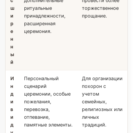
с
дополнительные
провести более
ш
ритуальные
торжественное
и
принадлежности,
прощание.
р
расширенная
е
церемония.
н
н
ы
й
И
Персональный
Для организации
н
сценарий
похорон с
д
церемонии, особые
учетом
и
пожелания,
семейных,
в
перевозка,
религиозных или
и
отпевание,
личных
д
памятные элементы.
традиций.
у