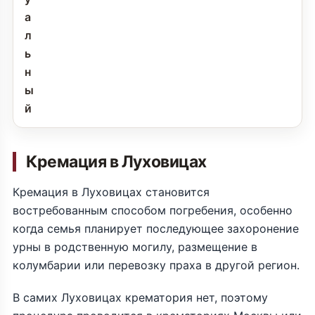
а
л
ь
н
ы
й
Кремация в Луховицах
Кремация в Луховицах становится
востребованным способом погребения, особенно
когда семья планирует последующее захоронение
урны в родственную могилу, размещение в
колумбарии или перевозку праха в другой регион.
В самих Луховицах крематория нет, поэтому