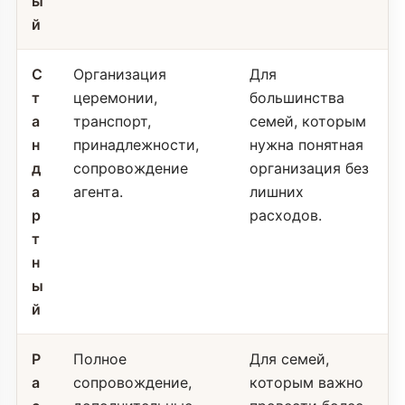
ы
й
С
Организация
Для
т
церемонии,
большинства
а
транспорт,
семей, которым
н
принадлежности,
нужна понятная
д
сопровождение
организация без
а
агента.
лишних
р
расходов.
т
н
ы
й
Р
Полное
Для семей,
а
сопровождение,
которым важно