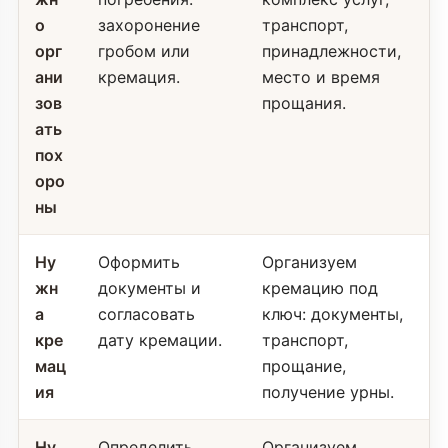
о
захоронение
транспорт,
орг
гробом или
принадлежности,
ани
кремация.
место и время
зов
прощания.
ать
пох
оро
ны
Ну
Оформить
Организуем
жн
документы и
кремацию под
а
согласовать
ключ: документы,
кре
дату кремации.
транспорт,
мац
прощание,
ия
получение урны.
Ну
Определить
Организуем