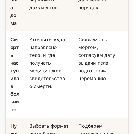
а
документов.
порядок.
до
ма
См
Уточнить, куда
Свяжемся с
ерт
направлено
моргом,
ь
тело, и где
согласуем дату
нас
получать
выдачи тела,
туп
медицинское
подготовим
ила
свидетельство
церемонию.
в
о смерти.
бол
ьни
це
Ну
Выбрать формат
Подберем
жн
погребения:
комплекс услуг,