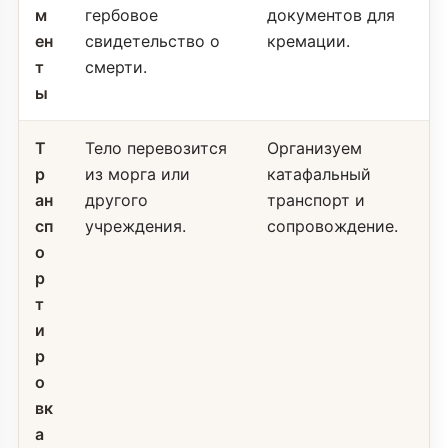
м
гербовое
документов для
ен
свидетельство о
кремации.
т
смерти.
ы
Т
Тело перевозится
Организуем
р
из морга или
катафальный
ан
другого
транспорт и
сп
учреждения.
сопровождение.
о
р
т
и
р
о
вк
а