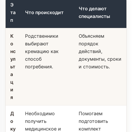
Э
Что делают
та
Что происходит
специалисты
п
К
Родственники
Объясняем
о
выбирают
порядок
нс
кремацию как
действий,
ул
способ
документы, сроки
ьт
погребения.
и стоимость.
а
ц
и
я
Д
Необходимо
Помогаем
о
получить
подготовить
ку
медицинское и
комплект