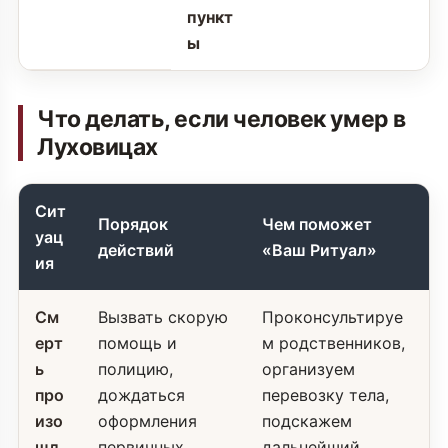
пункт
ы
Что делать, если человек умер в
Луховицах
Сит
Порядок
Чем поможет
уац
действий
«Ваш Ритуал»
ия
См
Вызвать скорую
Проконсультируе
ерт
помощь и
м родственников,
ь
полицию,
организуем
про
дождаться
перевозку тела,
изо
оформления
подскажем
шл
первичных
дальнейший