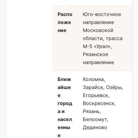
Распо
Юго-восточное
ложе
направление
ние
Московской
области, трасса
М-5 «Урал»,
Рязанское
направление
Ближ
Коломна,
айши
Зарайск, Озёры,
е
Егорьевск,
город
Воскресенск,
а и
Рязань,
насел
Белоомут,
енны
Дединово
е