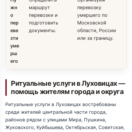
жн
маршрут
перевозку
о
перевозки и
умершего по
пер
подготовить
Московской
еве
документы.
области, России
зти
или за границу.
уме
рш
его
Ритуальные услуги в Луховицах —
помощь жителям города и округа
Ритуальные услуги в Луховицах востребованы
среди жителей центральной части города,
районов рядом с улицами Мира, Пушкина,
Жуковского, Куйбышева, Октябрьская, Советская,