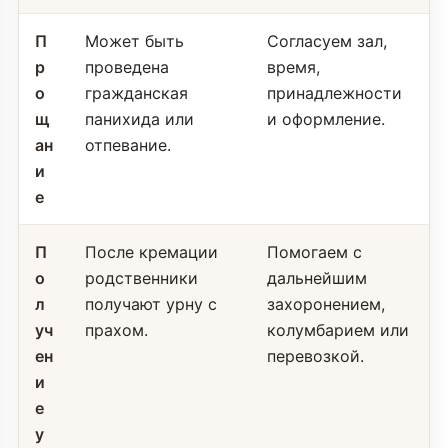
П
Может быть
Согласуем зал,
р
проведена
время,
о
гражданская
принадлежности
щ
панихида или
и оформление.
ан
отпевание.
и
е
П
После кремации
Помогаем с
о
родственники
дальнейшим
л
получают урну с
захоронением,
уч
прахом.
колумбарием или
ен
перевозкой.
и
е
у