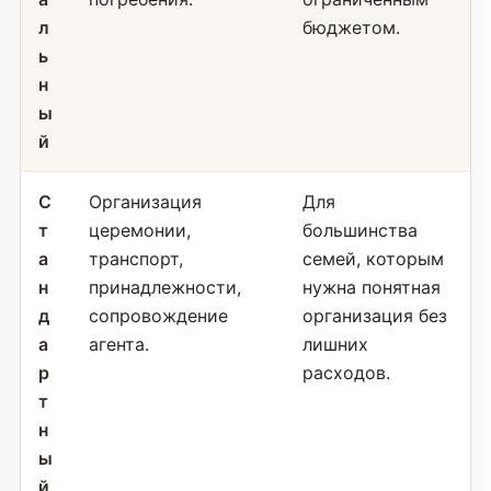
л
бюджетом.
ь
н
ы
й
С
Организация
Для
т
церемонии,
большинства
а
транспорт,
семей, которым
н
принадлежности,
нужна понятная
д
сопровождение
организация без
а
агента.
лишних
р
расходов.
т
н
ы
й