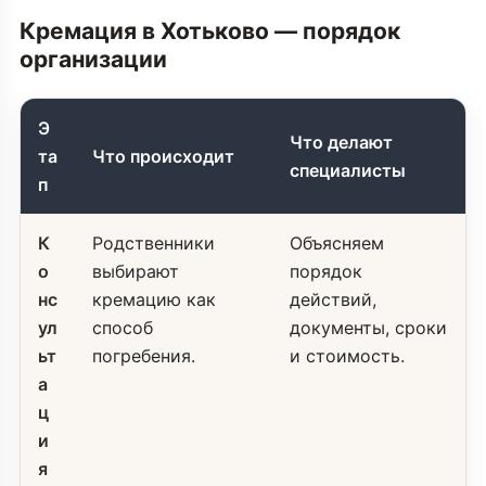
Кремация в Хотьково — порядок
организации
Э
Что делают
та
Что происходит
специалисты
п
К
Родственники
Объясняем
о
выбирают
порядок
нс
кремацию как
действий,
ул
способ
документы, сроки
ьт
погребения.
и стоимость.
а
ц
и
я