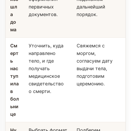
шл
первичных
дальнейший
а
документов.
порядок.
до
ма
См
Уточнить, куда
Свяжемся с
ерт
направлено
моргом,
ь
тело, и где
согласуем дату
нас
получать
выдачи тела,
туп
медицинское
подготовим
ила
свидетельство
церемонию.
в
о смерти.
бол
ьни
це
Ну
Выбрать формат
Подберем