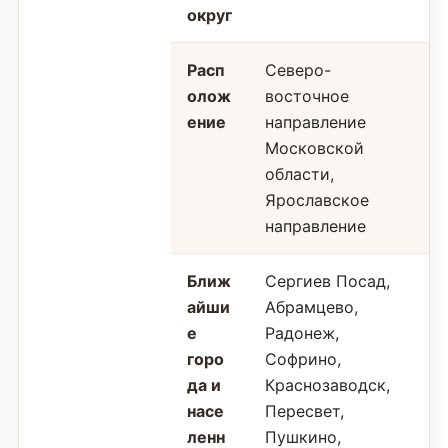
округ
Расп
Северо-
олож
восточное
ение
направление
Московской
области,
Ярославское
направление
Ближ
Сергиев Посад,
айши
Абрамцево,
е
Радонеж,
горо
Софрино,
да и
Краснозаводск,
насе
Пересвет,
ленн
Пушкино,