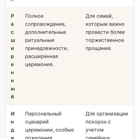
Р
Полное
Для семей,
а
сопровождение,
которым важно
с
дополнительные
провести более
ш
ритуальные
торжественное
и
принадлежности,
прощание.
р
расширенная
е
церемония.
н
н
ы
й
И
Персональный
Для организации
н
сценарий
похорон с
д
церемонии, особые
учетом
и
пожелания,
семейных,