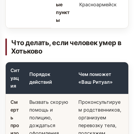
ые
Красноармейск
пункт
ы
Что делать, если человек умер в
Хотьково
Сит
Порядок
Чем поможет
уац
действий
«Ваш Ритуал»
ия
См
Вызвать скорую
Проконсультируе
ерт
помощь и
м родственников,
ь
полицию,
организуем
про
дождаться
перевозку тела,
изо
оформления
подскажем