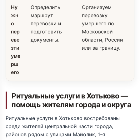
Ну
Определить
Организуем
жн
маршрут
перевозку
о
перевозки и
умершего по
пер
подготовить
Московской
еве
документы.
области, России
зти
или за границу.
уме
рш
его
Ритуальные услуги в Хотьково —
помощь жителям города и округа
Ритуальные услуги в Хотьково востребованы
среди жителей центральной части города,
районов рядом с улицами Майолик, 1-я