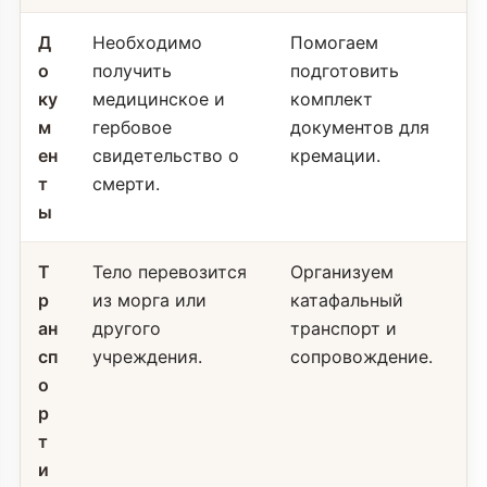
Д
Необходимо
Помогаем
о
получить
подготовить
ку
медицинское и
комплект
м
гербовое
документов для
ен
свидетельство о
кремации.
т
смерти.
ы
Т
Тело перевозится
Организуем
р
из морга или
катафальный
ан
другого
транспорт и
сп
учреждения.
сопровождение.
о
р
т
и