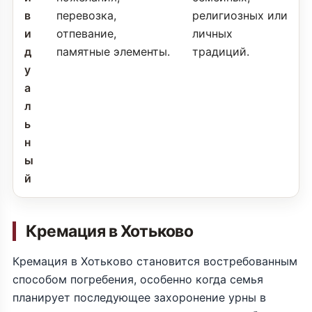
в
перевозка,
религиозных или
и
отпевание,
личных
д
памятные элементы.
традиций.
у
а
л
ь
н
ы
й
Кремация в Хотьково
Кремация в Хотьково становится востребованным
способом погребения, особенно когда семья
планирует последующее захоронение урны в