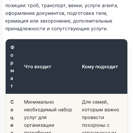
позиции: гроб, транспорт, венки, услуги агента,
оформление документов, подготовка тела,
кремация или захоронение, дополнительные
принадлежности и сопутствующие услуги.
Ф
о
р
Что входит
Кому подходит
м
а
т
С
Минимально
Для семей,
о
необходимый набор
которым важно
ц
услуг для
провести
и
организации
похороны с
а
погребения.
ограниченным