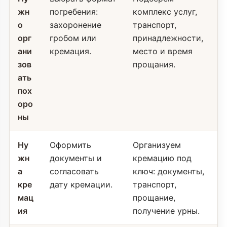
жн
погребения:
комплекс услуг,
о
захоронение
транспорт,
орг
гробом или
принадлежности,
ани
кремация.
место и время
зов
прощания.
ать
пох
оро
ны
Ну
Оформить
Организуем
жн
документы и
кремацию под
а
согласовать
ключ: документы,
кре
дату кремации.
транспорт,
мац
прощание,
ия
получение урны.