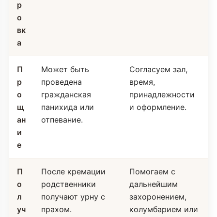
р
о
вк
а
П
Может быть
Согласуем зал,
р
проведена
время,
о
гражданская
принадлежности
щ
панихида или
и оформление.
ан
отпевание.
и
е
П
После кремации
Помогаем с
о
родственники
дальнейшим
л
получают урну с
захоронением,
уч
прахом.
колумбарием или