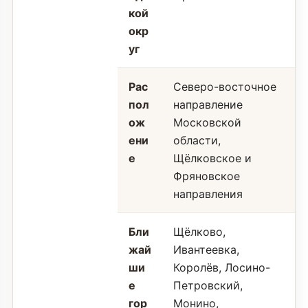
кой
окр
уг
Рас
Северо-восточное
пол
направление
ож
Московской
ени
области,
е
Щёлковское и
Фряновское
направления
Бли
Щёлково,
жай
Ивантеевка,
ши
Королёв, Лосино-
е
Петровский,
гор
Монино,