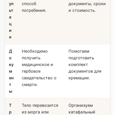
ул
способ
документы, сроки
ьт
погребения.
и стоимость.
а
ц
и
я
Д
Необходимо
Помогаем
о
получить
подготовить
ку
медицинское и
комплект
м
гербовое
документов для
ен
свидетельство о
кремации.
т
смерти.
ы
Т
Тело перевозится
Организуем
р
из морга или
катафальный