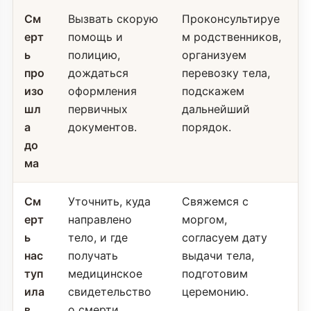
См
Вызвать скорую
Проконсультируе
ерт
помощь и
м родственников,
ь
полицию,
организуем
про
дождаться
перевозку тела,
изо
оформления
подскажем
шл
первичных
дальнейший
а
документов.
порядок.
до
ма
См
Уточнить, куда
Свяжемся с
ерт
направлено
моргом,
ь
тело, и где
согласуем дату
нас
получать
выдачи тела,
туп
медицинское
подготовим
ила
свидетельство
церемонию.
в
о смерти.