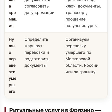
а
согласовать
ключ: документы,
кре
дату кремации.
транспорт,
мац
прощание,
ия
получение урны.
Ну
Определить
Организуем
жн
маршрут
перевозку
о
перевозки и
умершего по
пер
подготовить
Московской
еве
документы.
области, России
зти
или за границу.
уме
рш
его
Ритуальные услуги в Фрязино —