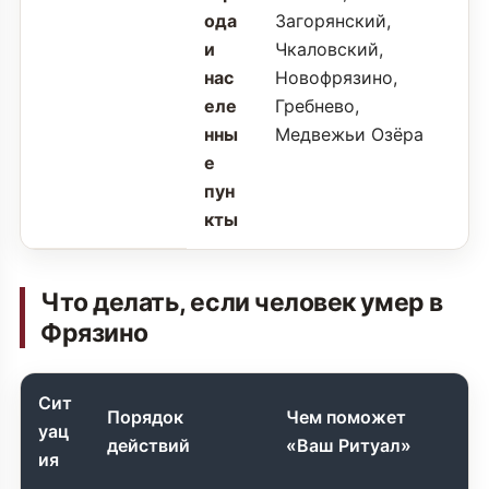
ода
Загорянский,
и
Чкаловский,
нас
Новофрязино,
еле
Гребнево,
нны
Медвежьи Озёра
е
пун
кты
Что делать, если человек умер в
Фрязино
Сит
Порядок
Чем поможет
уац
действий
«Ваш Ритуал»
ия