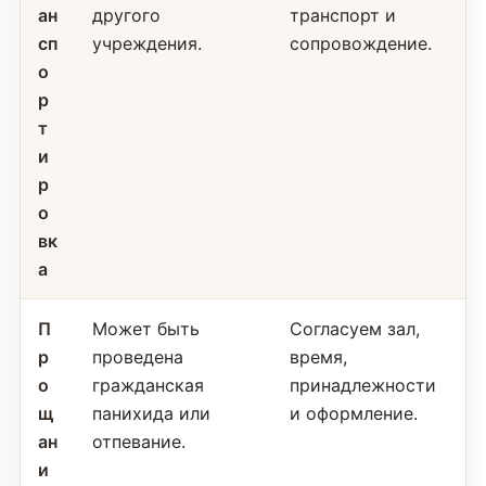
ан
другого
транспорт и
сп
учреждения.
сопровождение.
о
р
т
и
р
о
вк
а
П
Может быть
Согласуем зал,
р
проведена
время,
о
гражданская
принадлежности
щ
панихида или
и оформление.
ан
отпевание.
и