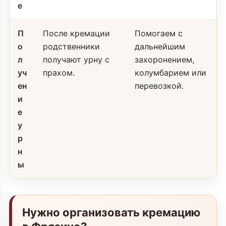
е
П
После кремации
Помогаем с
о
родственники
дальнейшим
л
получают урну с
захоронением,
уч
прахом.
колумбарием или
ен
перевозкой.
и
е
у
р
н
ы
Нужно организовать кремацию