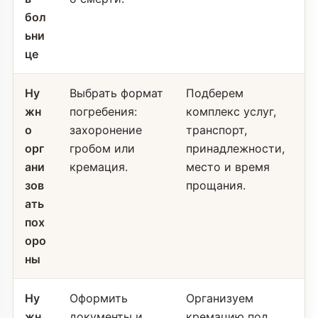
бол
ьни
це
Ну
Выбрать формат
Подберем
жн
погребения:
комплекс услуг,
о
захоронение
транспорт,
орг
гробом или
принадлежности,
ани
кремация.
место и время
зов
прощания.
ать
пох
оро
ны
Ну
Оформить
Организуем
жн
документы и
кремацию под