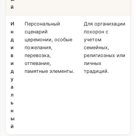
й
И
Персональный
Для организации
н
сценарий
похорон с
д
церемонии, особые
учетом
и
пожелания,
семейных,
в
перевозка,
религиозных или
и
отпевание,
личных
д
памятные элементы.
традиций.
у
а
л
ь
н
ы
й