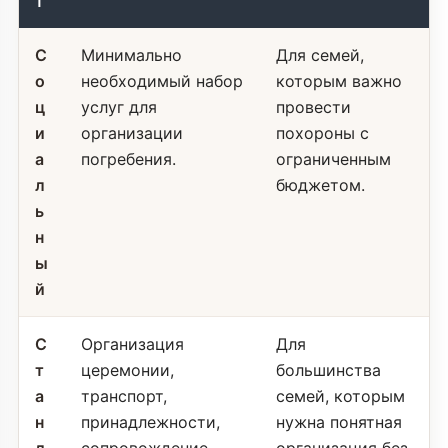
т
С
Минимально
Для семей,
о
необходимый набор
которым важно
ц
услуг для
провести
и
организации
похороны с
а
погребения.
ограниченным
л
бюджетом.
ь
н
ы
й
С
Организация
Для
т
церемонии,
большинства
а
транспорт,
семей, которым
н
принадлежности,
нужна понятная