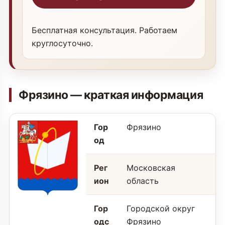
Бесплатная консультация. Работаем
круглосуточно.
Фрязино — краткая информация
Гор
Фрязино
од
Рег
Московская
ион
область
Гор
Городской округ
одс
Фрязино