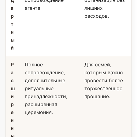
д
сопровождение
организация без
а
агента.
лишних
р
расходов.
т
н
ы
й
Р
Полное
Для семей,
а
сопровождение,
которым важно
с
дополнительные
провести более
ш
ритуальные
торжественное
и
принадлежности,
прощание.
р
расширенная
е
церемония.
н
н
ы