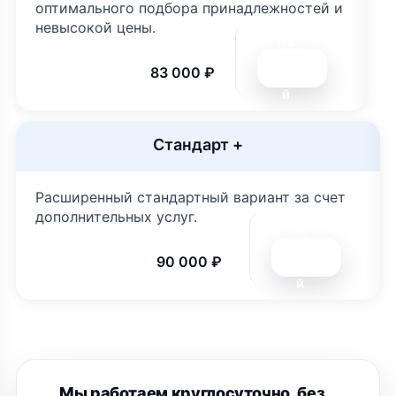
оптимального подбора принадлежностей и
невысокой цены.
По
дро
83 000 ₽
бне
й
Стандарт +
Расширенный стандартный вариант за счет
дополнительных услуг.
По
дро
90 000 ₽
бне
й
Мы работаем круглосуточно, без