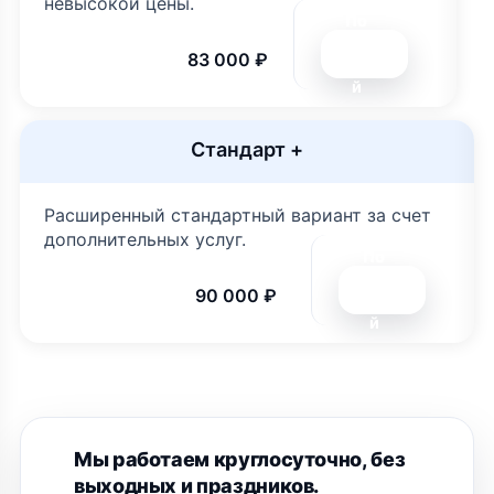
невысокой цены.
По
дро
83 000 ₽
бне
й
Стандарт +
Расширенный стандартный вариант за счет
дополнительных услуг.
По
дро
90 000 ₽
бне
й
Мы работаем круглосуточно, без
выходных и праздников.