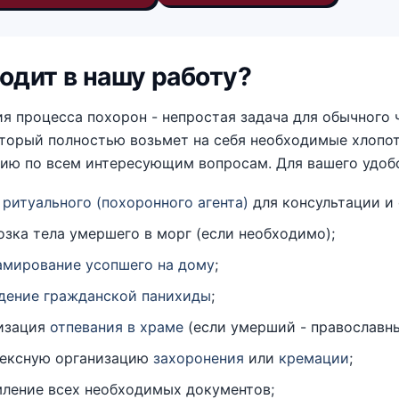
одит в нашу работу?
я процесса похорон - непростая задача для обычного
торый полностью возьмет на себя необходимые хлопот
цию по всем интересующим вопросам. Для вашего удоб
д
ритуального (похоронного агента)
для консультации и 
озка тела умершего в морг (если необходимо);
амирование усопшего на дому
;
дение гражданской панихиды
;
изация
отпевания в храме
(если умерший - православны
ексную организацию
захоронения
или
кремации
;
ление всех необходимых документов;