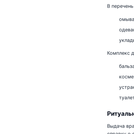
В перечень
омыва
одев
уклад
Комплекс д
бальз
косме
устра
туале
Ритуальн
Выдача вра
справку о 