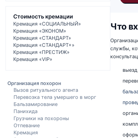
Стоимость кремации
Кремация «СОЦИАЛЬНЫЙ»
Что вх
Кремация «ЭКОНОМ»
Кремация «СТАНДАРТ»
Организаци
Кремация «СТАНДАРТ+»
службы, ко
Кремация «ПРЕСТИЖ»
консульта
Кремация «VIP»
выез
перев
Организация похорон
Вызов ритуального агента
бальз
Перевозка тела умершего в морг
прове
Бальзамирование
Панихида
орган
Грузчики на похороны
компл
Отпевание
Кремация
оформ