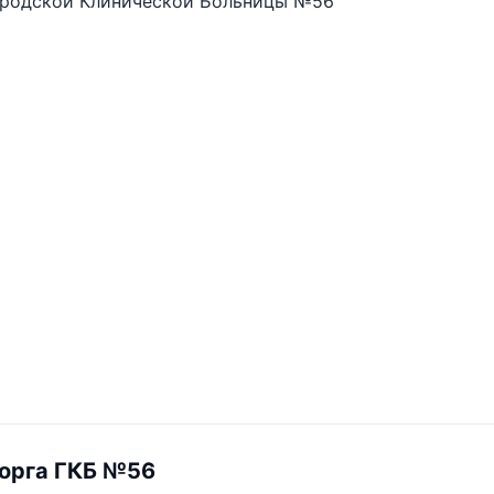
ородской Клинической Больницы №56
морга ГКБ №56