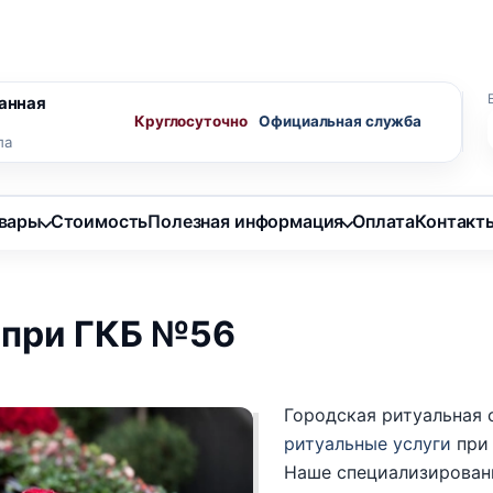
ного агента
Скидки пенсионерам
анная
Круглосуточно
ла
овары
Стоимость
Полезная информация
Оплата
Контакт
 при ГКБ №56
Городская ритуальная
ритуальные услуги
при 
Наше специализированн