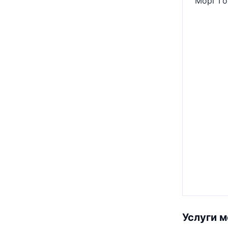
Морг Г
Услуги 