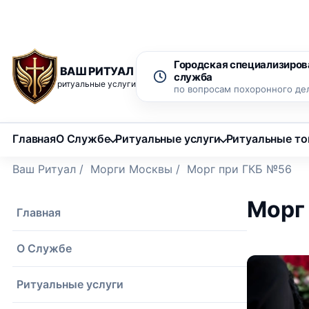
Рассрочка 0% на 12 месяцев
Бесплатный вызов ритуаль
Городская специализиров
ВАШ РИТУАЛ
служба
ритуальные услуги
по вопросам похоронного де
Главная
О Службе
Ритуальные услуги
Ритуальные т
Ваш Ритуал
/
Морги Москвы
/
Морг при ГКБ №56
Морг
Главная
О Службе
Ритуальные услуги