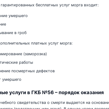
 гарантированных бесплатных услуг морга входит:
ние умершего
ание
ывание в гроб
ополнительных платных услуг морга:
амирование (заморозка)
тические работы
нение посмертных дефектов
т умершего
ые услуги в ГКБ №56 – порядок оказания
чебного свидетельства о смерти выдается на основани
смерти (родственник или агент). В случае утери пасп