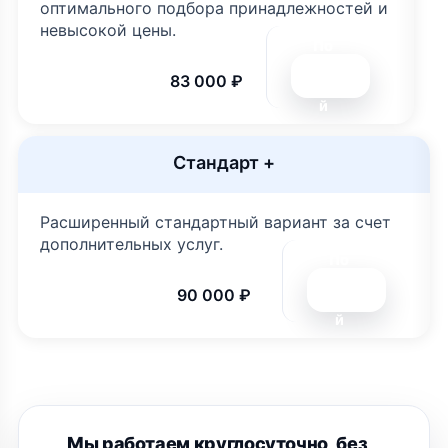
оптимального подбора принадлежностей и
невысокой цены.
По
дро
83 000 ₽
бне
й
Стандарт +
Расширенный стандартный вариант за счет
дополнительных услуг.
По
дро
90 000 ₽
бне
й
Мы работаем круглосуточно, без