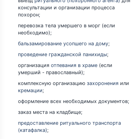
выезд
ритуального (похоронного агента)
для
консультации и организации процесса
похорон;
перевозка тела умершего в морг (если
необходимо);
бальзамирование усопшего на дому
;
проведение гражданской панихиды
;
организация
отпевания в храме
(если
умерший - православный);
комплексную организацию
захоронения
или
кремации
;
оформление всех необходимых документов;
заказ места на кладбище;
предоставление ритуального транспорта
(катафалка)
;