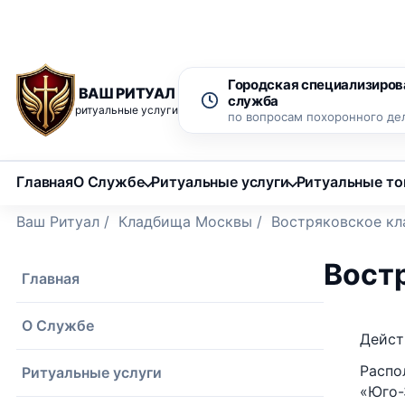
Рассрочка 0% на 12 месяцев
Бесплатный вызов ритуаль
Городская специализиров
ВАШ РИТУАЛ
служба
ритуальные услуги
по вопросам похоронного де
Главная
О Службе
Ритуальные услуги
Ритуальные т
Ваш Ритуал
/
Кладбища Москвы
/
Востряковское к
Вост
Главная
О Службе
Дейст
Распо
Ритуальные услуги
«Юго-