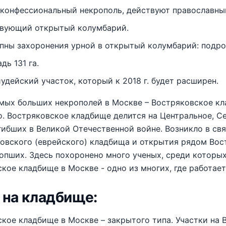
конфессиональный некрополь, действуют православный
вующий открытый колумбарий.
пны захоронения урной в открытый колумбарий: подро
дь 131 га.
иудейский участок, который к 2018 г. будет расширен.
мых больших некрополей в Москве – Востряковское кла
. Востряковское кладбище делится на Центральное, Се
гибших в Великой Отечественной войне. Возникло в связи
вского (еврейского) кладбища и открытия рядом Вос
опших. Здесь похоронено много ученых, среди которы
кое кладбище в Москве - одно из многих, где работает v
 на кладбище:
кое кладбище в Москве – закрытого типа. Участки на