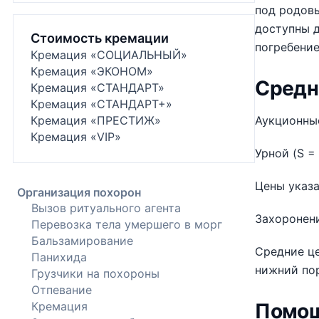
под родовы
доступны д
Стоимость кремации
погребение
Кремация «СОЦИАЛЬНЫЙ»
Кремация «ЭКОНОМ»
Средн
Кремация «СТАНДАРТ»
Кремация «СТАНДАРТ+»
Кремация «ПРЕСТИЖ»
Аукционные
Кремация «VIP»
Урной (S = 
Цены указа
Организация похорон
Вызов ритуального агента
Захоронени
Перевозка тела умершего в морг
Бальзамирование
Средние це
Панихида
нижний пор
Грузчики на похороны
Отпевание
Кремация
Помощ