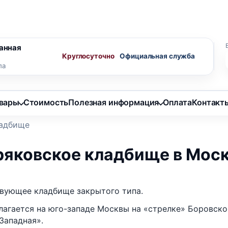
ного агента
Скидки пенсионерам
анная
Круглосуточно
ла
овары
Стоимость
Полезная информация
Оплата
Контакт
ладбище
ряковское кладбище в Мос
вующее кладбище закрытого типа.
лагается на юго-западе Москвы на «стрелке» Боровск
Западная».