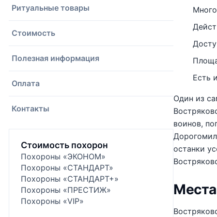
Ритуальные товары
Много
Дейст
Стоимость
Досту
Полезная информация
Площа
Есть 
Оплата
Один из са
Контакты
Востряково
воинов, по
Дорогомило
Стоимость похорон
останки ус
Похороны «ЭКОНОМ»
Востряковс
Похороны «СТАНДАРТ»
Похороны «СТАНДАРТ+»
Места
Похороны «ПРЕСТИЖ»
Похороны «VIP»
Востряковс