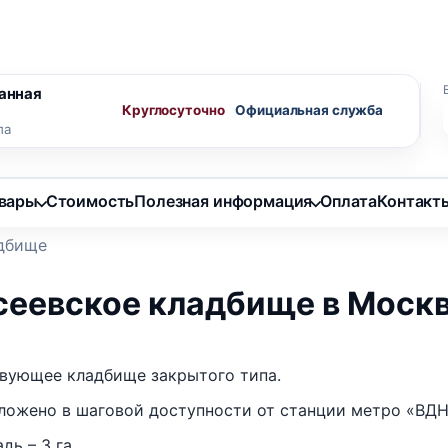
ного агента
Скидки пенсионерам
анная
Круглосуточно
ла
овары
Стоимость
Полезная информация
Оплата
Контакт
адбище
сеевское кладбище в Моск
вующее кладбище закрытого типа.
ложено в шаговой доступности от станции метро «ВДН
дь – 3 га.