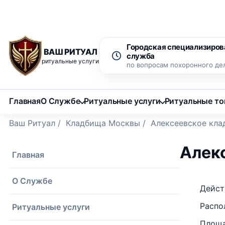
Рассрочка 0% на 12 месяцев
Бесплатный вызов ритуаль
Городская специализиров
ВАШ РИТУАЛ
служба
ритуальные услуги
по вопросам похоронного де
Главная
О Службе
Ритуальные услуги
Ритуальные т
Ваш Ритуал
/
Кладбища Москвы
/
Алексеевское кл
Алек
Главная
О Службе
Дейст
Распо
Ритуальные услуги
Площа