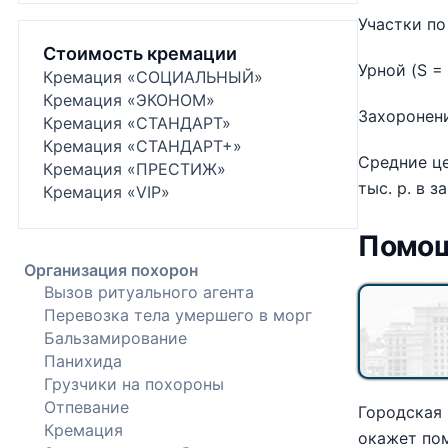
Участки по
Стоимость кремации
Урной (S = 
Кремация «СОЦИАЛЬНЫЙ»
Кремация «ЭКОНОМ»
Захоронени
Кремация «СТАНДАРТ»
Кремация «СТАНДАРТ+»
Средние це
Кремация «ПРЕСТИЖ»
тыс. р. в 
Кремация «VIP»
Помощ
Организация похорон
Вызов ритуального агента
Перевозка тела умершего в морг
Бальзамирование
Панихида
Грузчики на похороны
Отпевание
Городская 
Кремация
окажет по