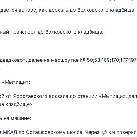
дается вопрос, как доехать до Волковского кладбища
ный транспорт до Волковского кладбища:
ведково», далее на маршрутке № 50;53;169;170;177;197
.
и «Мытищи»:
й от Ярославского вокзала до станции «Мытищи», дал
ое кладбище».
ь на машине:
 МКАД по Осташковскому шоссе. Через 1,5 км поверни