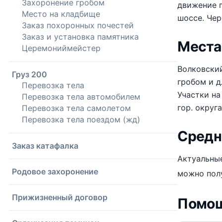
Захоронение гробом
движение п
Место на кладбище
шоссе. Чер
Заказ похоронных почестей
Заказ и установка памятника
Места
Церемониймейстер
Волковский
Груз 200
гробом и д
Перевозка тела
Участки н
Перевозка тела автомобилем
гор. округ
Перевозка тела самолетом
Перевозка тела поездом (жд)
Средн
Заказ катафалка
Актуальные
Родовое захоронение
можно пол
Прижизненный договор
Помощ