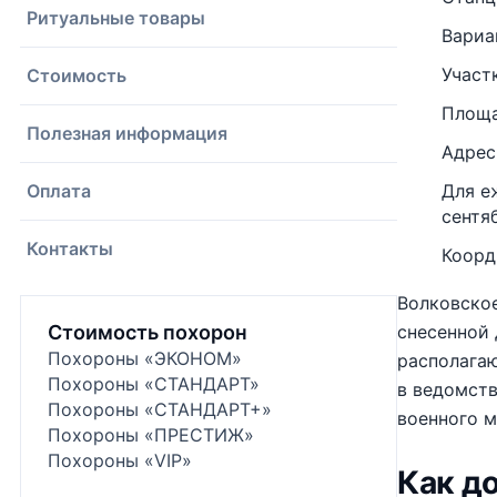
Ритуальные товары
Вариа
Участ
Стоимость
Площа
Полезная информация
Адрес
Оплата
Для е
сентяб
Контакты
Коорд
Волковско
Стоимость похорон
снесенной 
Похороны «ЭКОНОМ»
располага
Похороны «СТАНДАРТ»
в ведомст
Похороны «СТАНДАРТ+»
военного м
Похороны «ПРЕСТИЖ»
Похороны «VIP»
Как д