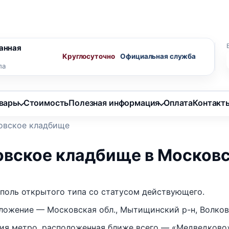
ного агента
Скидки пенсионерам
анная
Круглосуточно
ла
овары
Стоимость
Полезная информация
Оплата
Контакт
овское кладбище
овское кладбище в Московс
поль открытого типа со статусом действующего.
ложение — Московская обл., Мытищинский р-н, Волков
ия метро, расположенная ближе всего — «Медведково