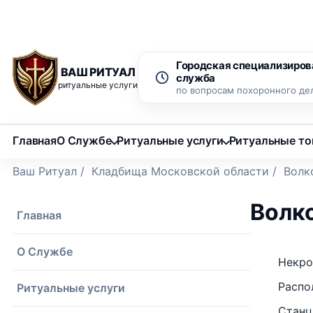
Рассрочка 0% на 12 месяцев
Бесплатный вызов ритуаль
Городская специализиров
ВАШ РИТУАЛ
служба
ритуальные услуги
по вопросам похоронного де
Главная
О Службе
Ритуальные услуги
Ритуальные т
Ваш Ритуал
/
Кладбища Московской области
/
Волк
Волк
Главная
О Службе
Некро
Распо
Ритуальные услуги
Станц