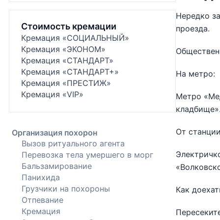
Нередко за
Стоимость кремации
проезда.
Кремация «СОЦИАЛЬНЫЙ»
Кремация «ЭКОНОМ»
Обществен
Кремация «СТАНДАРТ»
Кремация «СТАНДАРТ+»
На метро:
Кремация «ПРЕСТИЖ»
Кремация «VIP»
Метро «Мед
кладбище»
От станци
Организация похорон
Вызов ритуального агента
Электричко
Перевозка тела умершего в морг
Бальзамирование
«Волковск
Панихида
Грузчики на похороны
Как доехат
Отпевание
Кремация
Пересеките