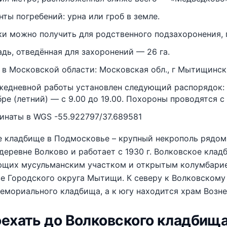
нты погребений: урна или гроб в земле.
ки можно получить для родственного подзахоронения, 
дь, отведённая для захоронений — 26 га.
 в Московской области: Московская обл., г Мытищинский
жедневной работы установлен следующий распорядок: в 
ре (летний) — с 9.00 до 19.00. Похороны проводятся с 9
инаты в WGS -55.922797/37.689581
е кладбище в Подмосковье – крупный некрополь рядом
деревне Волково и работает с 1930 г. Волковское клад
ющих мусульманским участком и открытым колумбарие
ве Городского округа Мытищи. К северу к Волковском
емориального кладбища, а к югу находится храм Возне
оехать до Волковского кладбища