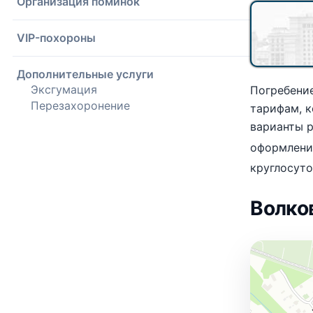
Организация поминок
VIP-похороны
Дополнительные услуги
Эксгумация
Погребение
Перезахоронение
тарифам, 
варианты 
оформлени
круглосуто
Волко