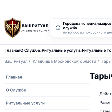
Рассрочка 0% на 12 месяцев
Бесплатный вызов ритуаль
Городская специализиров
ВАШ РИТУАЛ
служба
ритуальные услуги
по вопросам похоронного де
Главная
О Службе
Ритуальные услуги
Ритуальные т
Ваш Ритуал
/
Кладбища Московской области
/
Тары
Тары
Главная
О Службе
Дейст
Разме
Ритуальные услуги
Станц