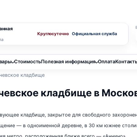
ного агента
Скидки пенсионерам
анная
Круглосуточно
ла
овары
Стоимость
Полезная информация
Оплата
Контакт
чевское кладбище
чевское кладбище в Моско
вующее кладбище, закрытое для свободного захоронен
щение — в одноименной деревне, в 30 км южнее столи
ия метро, расположенная ближе всего — «Аннино».