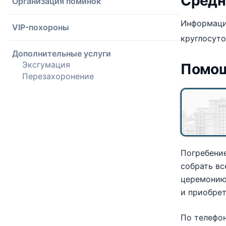
Средн
Организация поминок
Информацию
VIP-похороны
круглосут
Дополнительные услуги
Эксгумация
Помощ
Перезахоронение
Погребение
собрать в
церемонию
и приобрет
По телефо