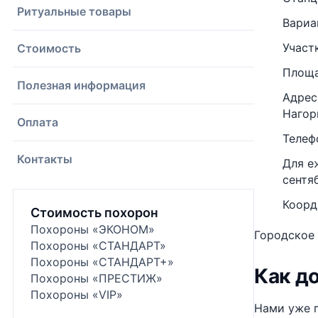
Ритуальные товары
Вариа
Участ
Стоимость
Площа
Полезная информация
Адрес
Нагорн
Оплата
Телефо
Контакты
Для е
сентяб
Коорд
Стоимость похорон
Похороны «ЭКОНОМ»
Городское 
Похороны «СТАНДАРТ»
Похороны «СТАНДАРТ+»
Как д
Похороны «ПРЕСТИЖ»
Похороны «VIP»
Нами уже п