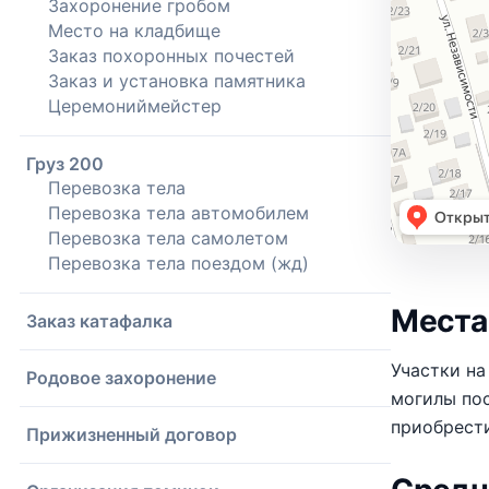
Захоронение гробом
Место на кладбище
Заказ похоронных почестей
Заказ и установка памятника
Церемониймейстер
Груз 200
Перевозка тела
Перевозка тела автомобилем
Перевозка тела самолетом
Перевозка тела поездом (жд)
Места
Заказ катафалка
Участки на
Родовое захоронение
могилы пос
приобрест
Прижизненный договор