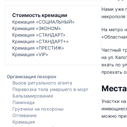
Нами уже п
Стоимость кремации
некрополя 
Кремация «СОЦИАЛЬНЫЙ»
Кремация «ЭКОНОМ»
На метро н
Кремация «СТАНДАРТ»
«Областная
Кремация «СТАНДАРТ+»
Кремация «ПРЕСТИЖ»
Частный тр
Кремация «VIP»
на ул. Кап
ехать по у
проехать о
Организация похорон
Вызов ритуального агента
Места
Перевозка тела умершего в морг
Бальзамирование
Участки на
Панихида
имеющиеся 
Грузчики на похороны
Отпевание
можно при
Кремация