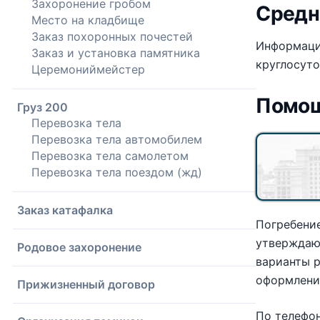
Захоронение гробом
Средн
Место на кладбище
Заказ похоронных почестей
Информацию
Заказ и установка памятника
круглосуто
Церемониймейстер
Помощ
Груз 200
Перевозка тела
Перевозка тела автомобилем
Перевозка тела самолетом
Перевозка тела поездом (жд)
Заказ катафалка
Погребени
утверждают
Родовое захоронение
варианты 
оформлении
Прижизненный договор
По телефо