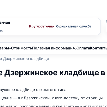
ного агента
Скидки пенсионерам
анная
Круглосуточно
ла
овары
Стоимость
Полезная информация
Оплата
Контакт
е Дзержинское кладбище
е Дзержинское кладбище в
вующее кладбище открытого типа.
щение — в г.Дзержинский, к юго-востоку от столицы.
ия метро, расположенная ближе всего — «Братиславск