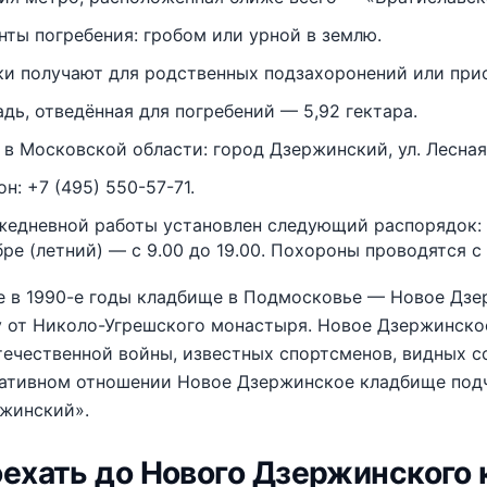
нты погребения: гробом или урной в землю.
ки получают для родственных подзахоронений или при
дь, отведённая для погребений — 5,92 гектара.
 в Московской области: город Дзержинский, ул. Лесная,
н: +7 (495) 550-57-71.
жедневной работы установлен следующий распорядок: в 
ре (летний) — с 9.00 до 19.00. Похороны проводятся с 9
е в 1990-е годы кладбище в Подмосковье — Новое Дзе
у от Николо-Угрешского монастыря. Новое Дзержинско
ечественной войны, известных спортсменов, видных с
ативном отношении Новое Дзержинское кладбище подч
ржинский».
оехать до Нового Дзержинского