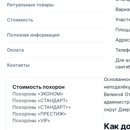
Ритуальные товары
Вариа
Участ
Стоимость
Площа
Полезная информация
Адрес
Оплата
Телефо
Для е
Контакты
сентяб
Основанно
Стоимость похорон
неподалёк
Похороны «ЭКОНОМ»
Великой От
Похороны «СТАНДАРТ»
администр
Похороны «СТАНДАРТ+»
округ Дзе
Похороны «ПРЕСТИЖ»
Похороны «VIP»
Как д