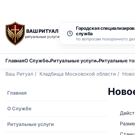
Рассрочка 0% на 12 месяцев
Бесплатный вызов ритуаль
Городская специализиров
ВАШ РИТУАЛ
служба
ритуальные услуги
по вопросам похоронного де
Главная
О Службе
Ритуальные услуги
Ритуальные т
Ваш Ритуал
/
Кладбища Московской области
/
Ново
Ново
Главная
О Службе
Дейст
Разме
Ритуальные услуги
Станц