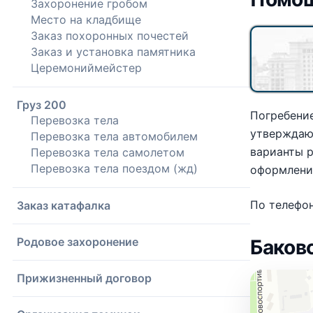
Захоронение гробом
Место на кладбище
Заказ похоронных почестей
Заказ и установка памятника
Церемониймейстер
Груз 200
Погребение
Перевозка тела
утверждают
Перевозка тела автомобилем
варианты 
Перевозка тела самолетом
Перевозка тела поездом (жд)
оформлени
По телефо
Заказ катафалка
Родовое захоронение
Баков
Прижизненный договор