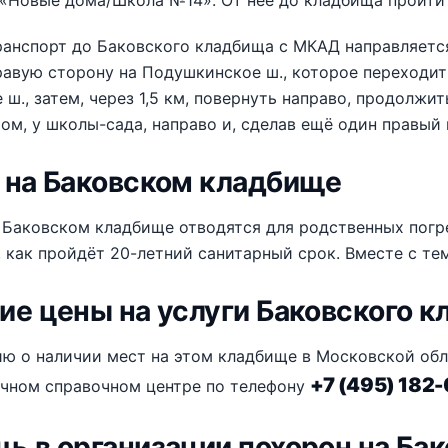
 «Новые дома/Школа №14». От неё до кладбища пройти
анспорт до Баковского кладбища с МКАД направляется 
равую сторону на Подушкинское ш., которое переходит 
ш., затем, через 1,5 км, повернуть направо, продолжи
том, у школы-сада, направо и, сделав ещё один правый
 на Баковском кладбище
 Баковском кладбище отводятся для родственных пог
, как пройдёт 20-летний санитарный срок. Вместе с т
ие цены на услуги Баковского 
 о наличии мест на этом кладбище в Московской обла
+7 (495) 182
очном справочном центре по телефону
ь в организации похорон на Ба