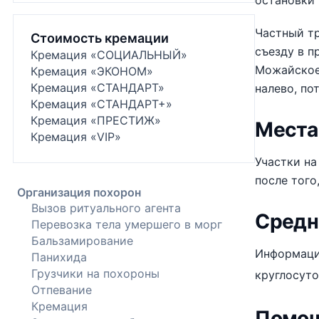
остановки
Частный тр
Стоимость кремации
съезду в п
Кремация «СОЦИАЛЬНЫЙ»
Можайское 
Кремация «ЭКОНОМ»
Кремация «СТАНДАРТ»
налево, по
Кремация «СТАНДАРТ+»
Кремация «ПРЕСТИЖ»
Места
Кремация «VIP»
Участки на
после того
Организация похорон
Вызов ритуального агента
Средн
Перевозка тела умершего в морг
Бальзамирование
Информацию
Панихида
Грузчики на похороны
круглосут
Отпевание
Кремация
Помощ