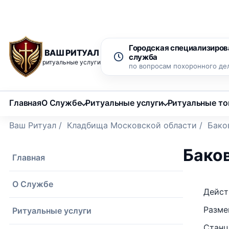
Рассрочка 0% на 12 месяцев
Бесплатный вызов ритуаль
Городская специализиров
ВАШ РИТУАЛ
служба
ритуальные услуги
по вопросам похоронного де
Главная
О Службе
Ритуальные услуги
Ритуальные т
Ваш Ритуал
/
Кладбища Московской области
/
Бако
Бако
Главная
О Службе
Дейст
Разме
Ритуальные услуги
Станц