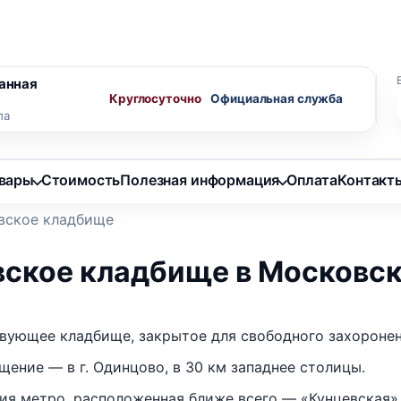
ного агента
Скидки пенсионерам
анная
Круглосуточно
ла
овары
Стоимость
Полезная информация
Оплата
Контакт
вское кладбище
вское кладбище в Московск
вующее кладбище, закрытое для свободного захоронен
щение — в г. Одинцово, в 30 км западнее столицы.
ия метро, расположенная ближе всего — «Кунцевская»