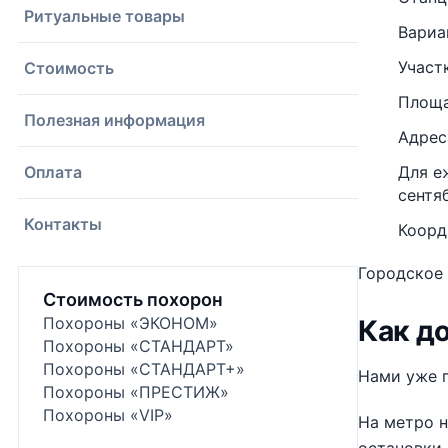
Ритуальные товары
Вариа
Участ
Стоимость
Площа
Полезная информация
Адрес
Оплата
Для е
сентяб
Контакты
Коорд
Городское
Стоимость похорон
Похороны «ЭКОНОМ»
Как д
Похороны «СТАНДАРТ»
Похороны «СТАНДАРТ+»
Нами уже п
Похороны «ПРЕСТИЖ»
Похороны «VIP»
На метро н