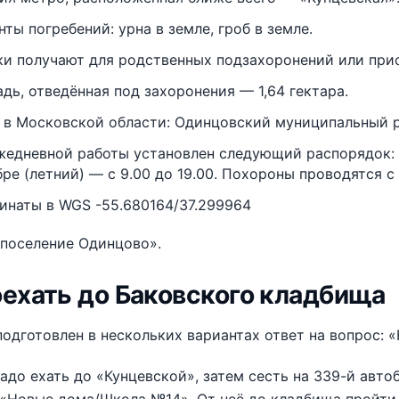
нты погребений: урна в земле, гроб в земле.
ки получают для родственных подзахоронений или при
дь, отведённая под захоронения — 1,64 гектара.
 в Московской области: Одинцовский муниципальный ра
жедневной работы установлен следующий распорядок: в 
ре (летний) — с 9.00 до 19.00. Похороны проводятся с 9
инаты в WGS -55.680164/37.299964
 поселение Одинцово».
оехать до Баковского кладбища
одготовлен в нескольких вариантах ответ на вопрос: 
адо ехать до «Кунцевской», затем сесть на 339-й авт