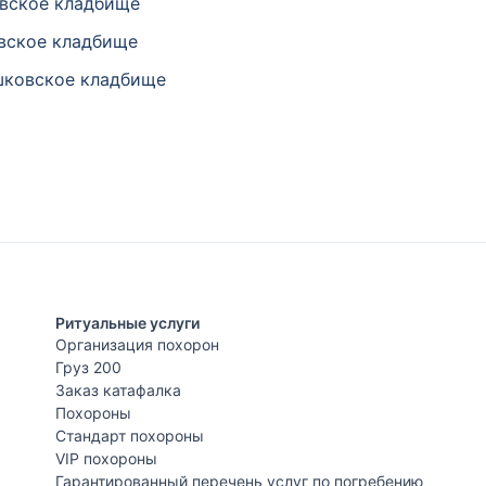
вское кладбище
вское кладбище
ковское кладбище
Ритуальные услуги
Организация похорон
Груз 200
Заказ катафалка
Похороны
Стандарт похороны
VIP похороны
Гарантированный перечень услуг по погребению